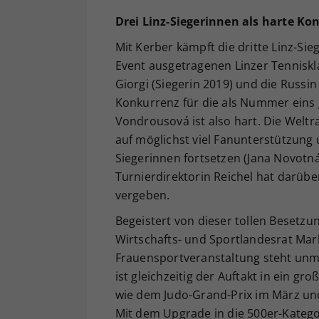
Drei Linz-Siegerinnen als harte Ko
Mit Kerber kämpft die dritte Linz-Si
Event ausgetragenen Linzer Tenniskla
Giorgi (Siegerin 2019) und die Russi
Konkurrenz für die als Nummer eins
Vondrousová ist also hart. Die Weltr
auf möglichst viel Fanunterstützung 
Siegerinnen fortsetzen (Jana Novotná,
Turnierdirektorin Reichel hat darübe
vergeben.
Begeistert von dieser tollen Besetzun
Wirtschafts- und Sportlandesrat Mar
Frauensportveranstaltung steht unmi
ist gleichzeitig der Auftakt in ein g
wie dem Judo-Grand-Prix im März un
Mit dem Upgrade in die 500er-Kategor