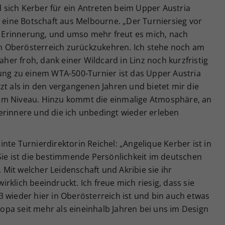
ed sich Kerber für ein Antreten beim Upper Austria
n eine Botschaft aus Melbourne. „Der Turniersieg vor
ne Erinnerung, und umso mehr freut es mich, nach
 Oberösterreich zurückzukehren. Ich stehe noch am
er froh, dank einer Wildcard in Linz noch kurzfristig
tung zu einem WTA-500-Turnier ist das Upper Austria
zt als in den vergangenen Jahren und bietet mir die
em Niveau. Hinzu kommt die einmalige Atmosphäre, an
erinnere und die ich unbedingt wieder erleben
nte Turnierdirektorin Reichel: „Angelique Kerber ist in
Sie ist die bestimmende Persönlichkeit im deutschen
Mit welcher Leidenschaft und Akribie sie ihr
klich beeindruckt. Ich freue mich riesig, dass sie
 wieder hier in Oberösterreich ist und bin auch etwas
uropa seit mehr als eineinhalb Jahren bei uns im Design