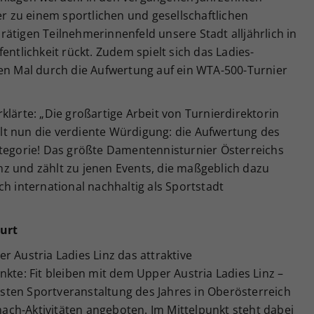
er zu einem sportlichen und gesellschaftlichen
ätigen Teilnehmerinnenfeld unsere Stadt alljährlich in
entlichkeit rückt. Zudem spielt sich das Ladies-
ten Mal durch die Aufwertung auf ein WTA-500-Turnier
klärte: „Die großartige Arbeit von Turnierdirektorin
t nun die verdiente Würdigung: die Aufwertung des
ategorie! Das größte Damentennisturnier Österreichs
Linz und zählt zu jenen Events, die maßgeblich dazu
ch international nachhaltig als Sportstadt
ourt
r Austria Ladies Linz das attraktive
e: Fit bleiben mit dem Upper Austria Ladies Linz –
igsten Sportveranstaltung des Jahres in Oberösterreich
ch-Aktivitäten angeboten. Im Mittelpunkt steht dabei