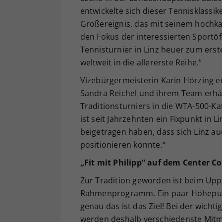
entwickelte sich dieser Tennisklassik
Großereignis, das mit seinem hochkar
den Fokus der interessierten Sportöff
Tennisturnier in Linz heuer zum ers
weltweit in die allererste Reihe.“
Vizebürgermeisterin Karin Hörzing er
Sandra Reichel und ihrem Team erhäl
Traditionsturniers in die WTA-500-K
ist seit Jahrzehnten ein Fixpunkt in 
beigetragen haben, dass sich Linz au
positionieren konnte.“
„Fit mit Philipp“ auf dem Center C
Zur Tradition geworden ist beim Uppe
Rahmenprogramm. Ein paar Höhepunkt
genau das ist das Ziel! Bei der wicht
werden deshalb verschiedenste Mitma