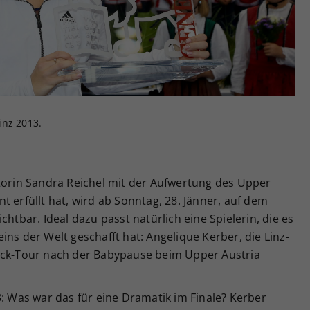
Zweck
generierte ID, für die historische Speicherung
Ihrer vorgenommen Einstellungen, falls der
Webseiten-Betreiber dies eingestellt hat.
inz 2013.
ktorin Sandra Reichel mit der Aufwertung des Upper
 erfüllt hat, wird ab Sonntag, 28. Jänner, auf dem
chtbar. Ideal dazu passt natürlich eine Spielerin, die es
ns der Welt geschafft hat: Angelique Kerber, die Linz-
ack-Tour nach der Babypause beim Upper Austria
3: Was war das für eine Dramatik im Finale? Kerber