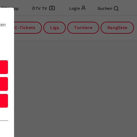
ÖTV App
ÖTV TV
Login
Suchen
den
DC-Tickets
Liga
Turniere
Rangliste