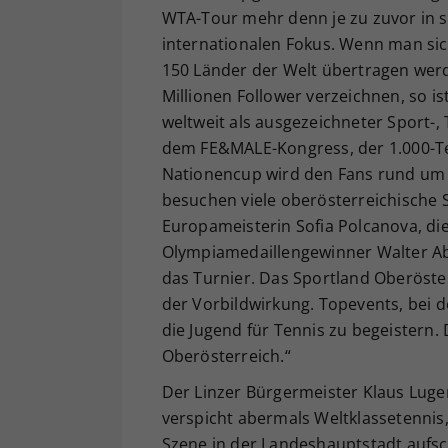
WTA-Tour mehr denn je zu zuvor in se
internationalen Fokus. Wenn man sic
150 Länder der Welt übertragen wer
Millionen Follower verzeichnen, so is
weltweit als ausgezeichneter Sport-,
dem FE&MALE-Kongress, der 1.000-T
Nationencup wird den Fans rund um 
besuchen viele oberösterreichische 
Europameisterin Sofia Polcanova, die
Olympiamedaillengewinner Walter Abli
das Turnier. Das Sportland Oberöste
der Vorbildwirkung. Topevents, bei d
die Jugend für Tennis zu begeistern.
Oberösterreich.“
Der Linzer Bürgermeister Klaus Luger
verspicht abermals Weltklassetennis
Szene in der Landeshauptstadt aufs