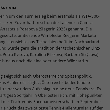
nkurrenz
egerin um den Turniersieg beim erstmals als WTA-500-
ssiker. Zuvor hatten schon die Italienerin Camila
n Anastasia Potapova (Siegerin 2023) genannt. Die
 gesetzte, amtierende Wimbledon-Siegerin Markéta
anglistensiebte aus Tschechien hofft im Nachbarland
und würde gern die Tradition der tschechischen Linz-
 Petra Kvitová, Karolína Plísková, Barbora Strýcová).
r hinaus noch die eine oder andere Wildcard zu
g zeigt sich auch Oberösterreichs Spitzenpolitik.
kus Achleitner sagte: „Österreichs bedeutendste
ttelbar vor dem Aufschlag in eine neue Tennisära. Es
roßartiges Sportjahr in Oberösterreich, mit Höhepunkten
d der Tischtennis-Europameisterschaft im September.
ie rückt das zweitälteste Tennis-Hallenturnier auf der