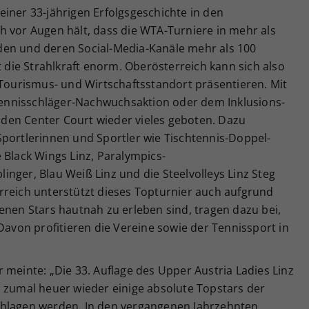
iner 33-jährigen Erfolgsgeschichte in den
h vor Augen hält, dass die WTA-Turniere in mehr als
den und deren Social-Media-Kanäle mehr als 100
t die Strahlkraft enorm. Oberösterreich kann sich also
 Tourismus- und Wirtschaftsstandort präsentieren. Mit
ennisschläger-Nachwuchsaktion oder dem Inklusions-
den Center Court wieder vieles geboten. Dazu
Sportlerinnen und Sportler wie Tischtennis-Doppel-
 Black Wings Linz, Paralympics-
nger, Blau Weiß Linz und die Steelvolleys Linz Steg
rreich unterstützt dieses Topturnier auch aufgrund
enen Stars hautnah zu erleben sind, tragen dazu bei,
 Davon profitieren die Vereine sowie der Tennissport in
 meinte: „Die 33. Auflage des Upper Austria Ladies Linz
, zumal heuer wieder einige absolute Topstars der
chlagen werden. In den vergangenen Jahrzehnten