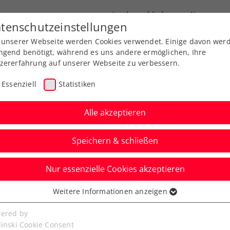
Landesverbände
News
tenschutzeinstellungen
 unserer Webseite werden Cookies verwendet. Einige davon wer
port
Ausbildung
Services
Über uns
ngend benötigt, während es uns andere ermöglichen, Ihre
zererfahrung auf unserer Webseite zu verbessern.
Essenziell
Statistiken
Alle akzeptieren
Speichern & schließen
Nur essenzielle Cookies akzeptieren
r kehrt als Mutter zum
Weitere Informationen anzeigen
ssenziell
Ladies Linz zurück
senzielle Cookies werden für grundlegende Funktionen der
ered by
bseite benötigt. Dadurch ist gewährleistet, dass die Webseite
linski Cookie Consent