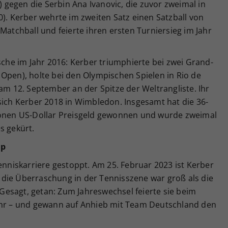
6) gegen die Serbin Ana Ivanovic, die zuvor zweimal in
0). Kerber wehrte im zweiten Satz einen Satzball von
Matchball und feierte ihren ersten Turniersieg im Jahr
tsche im Jahr 2016: Kerber triumphierte bei zwei Grand-
Open), holte bei den Olympischen Spielen in Rio de
 am 12. September an der Spitze der Weltrangliste. Ihr
sich Kerber 2018 in Wimbledon. Insgesamt hat die 36-
lionen US-Dollar Preisgeld gewonnen und wurde zweimal
s gekürt.
up
Tenniskarriere gestoppt. Am 25. Februar 2023 ist Kerber
die Überraschung in der Tennisszene war groß als die
esagt, getan: Zum Jahreswechsel feierte sie beim
ehr – und gewann auf Anhieb mit Team Deutschland den