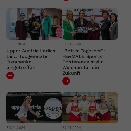
31.01.2024
31.01.2024
Upper Austria Ladies
„Better Together“:
Linz: Topgesetzte
FE&MALE Sports
Ostapenko
Conference stellt
eingetroffen
Weichen für die
Zukunft
30.01.2024
29.01.2024