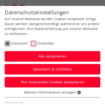
Zurück zur Newsübersicht
Datenschutzeinstellungen
Auf unserer Webseite werden Cookies verwendet. Einige
davon werden zwingend benötigt, während es uns andere
ermöglichen, Ihre Nutzererfahrung auf unserer Webseite
zu verbessern.
Ausbildung
Turniere
Verbands-Info
Essenziell
Statistiken
WTA
Alle akzeptieren
Kartenvorverkauf für
Speichern & schließen
FE&MALE Sports
Conference 2025
Nur essenzielle Cookies akzeptieren
gestartet
Weitere Informationen anzeigen
Essenziell
Advantage Ladies: Ab sofort sind
Essenzielle Cookies werden für grundlegende
Powered by