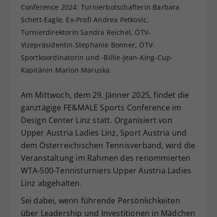
Conference 2024: Turnierbotschafterin Barbara
Dieser Wert speichert Ihre Consent-
Schett-Eagle, Ex-Profi Andrea Petkovic,
Einstellungen. Unter anderem eine
Turnierdirektorin Sandra Reichel, ÖTV-
zufällig generierte ID, für die
Zweck
historische Speicherung Ihrer
Vizepräsidentin Stephanie Bonner, ÖTV-
vorgenommen Einstellungen, falls der
Sportkoordinatorin und -Billie-Jean-King-Cup-
Webseiten-Betreiber dies eingestellt
Kapitänin Marion Maruska.
hat.
Am Mittwoch, dem 29. Jänner 2025, findet die
ganztägige FE&MALE Sports Conference im
Design Center Linz statt. Organisiert von
Upper Austria Ladies Linz, Sport Austria und
dem Österreichischen Tennisverband, wird die
Veranstaltung im Rahmen des renommierten
WTA-500-Tennisturniers Upper Austria Ladies
Linz abgehalten.
Sei dabei, wenn führende Persönlichkeiten
über Leadership und Investitionen in Mädchen