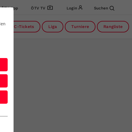
ÖTV App
ÖTV TV
Login
Suchen
den
DC-Tickets
Liga
Turniere
Rangliste