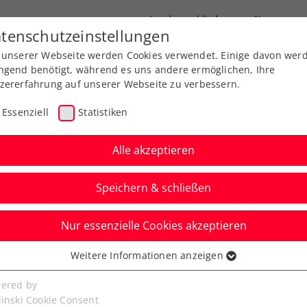
Landesverbände
News
tenschutzeinstellungen
 unserer Webseite werden Cookies verwendet. Einige davon wer
port
Ausbildung
Services
Über uns
ngend benötigt, während es uns andere ermöglichen, Ihre
zererfahrung auf unserer Webseite zu verbessern.
Essenziell
Statistiken
Alle akzeptieren
Speichern & schließen
Info
WTA
Nur essenzielle Cookies akzeptieren
 Advantage Ladies –
Weitere Informationen anzeigen
ssenziell
s Conference am
senzielle Cookies werden für grundlegende Funktionen der
ered by
bseite benötigt. Dadurch ist gewährleistet, dass die Webseite
linski Cookie Consent