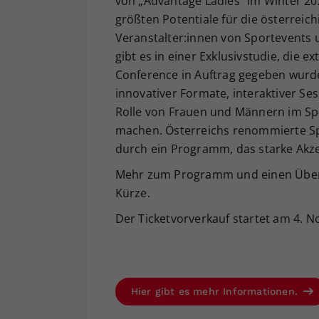
von „Advantage Ladies“ im Winter 20
größten Potentiale für die österreic
Veranstalter:innen von Sportevents 
gibt es in einer Exklusivstudie, die 
Conference in Auftrag gegeben wurde
innovativer Formate, interaktiver Se
Rolle von Frauen und Männern im Spo
machen. Österreichs renommierte Spo
durch ein Programm, das starke Akze
Mehr zum Programm und einen Überb
Kürze.
Der Ticketvorverkauf startet am 4. 
Hier gibt es mehr Informationen.