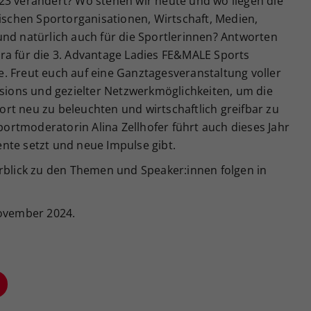
23 verändert? Wo stehen wir heute und wo liegen die
hischen Sportorganisationen, Wirtschaft, Medien,
und natürlich auch für die Sportlerinnen? Antworten
extra für die 3. Advantage Ladies FE&MALE Sports
. Freut euch auf eine Ganztagesveranstaltung voller
ssions und gezielter Netzwerkmöglichkeiten, um die
rt neu zu beleuchten und wirtschaftlich greifbar zu
rtmoderatorin Alina Zellhofer führt auch dieses Jahr
nte setzt und neue Impulse gibt.
lick zu den Themen und Speaker:innen folgen in
November 2024.