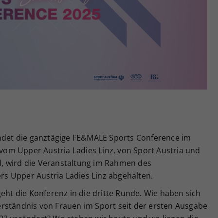
Zweck
generierte ID, für die historische Speicherung
Ihrer vorgenommen Einstellungen, falls der
Webseiten-Betreiber dies eingestellt hat.
indet die ganztägige FE&MALE Sports Conference im
t vom Upper Austria Ladies Linz, von Sport Austria und
, wird die Veranstaltung im Rahmen des
s Upper Austria Ladies Linz abgehalten.
geht die Konferenz in die dritte Runde. Wie haben sich
rständnis von Frauen im Sport seit der ersten Ausgabe