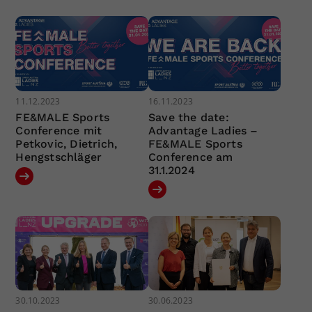
11.12.2023
16.11.2023
FE&MALE Sports
Save the date:
Conference mit
Advantage Ladies –
Petkovic, Dietrich,
FE&MALE Sports
Hengstschläger
Conference am
31.1.2024
30.10.2023
30.06.2023