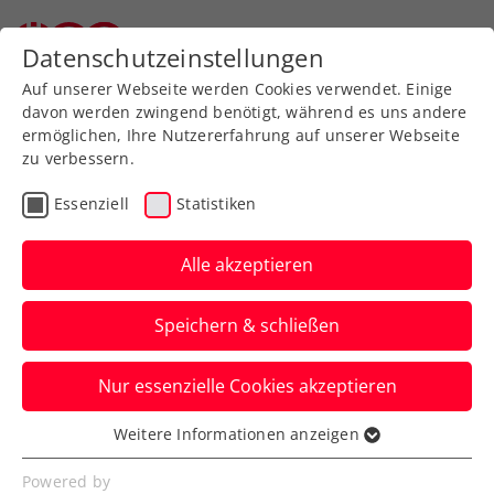
Zurück zur Newsübersicht
Datenschutzeinstellungen
Auf unserer Webseite werden Cookies verwendet. Einige
davon werden zwingend benötigt, während es uns andere
ermöglichen, Ihre Nutzererfahrung auf unserer Webseite
zu verbessern.
WTA
Turniere
Verbands-Info
Essenziell
Statistiken
Vadlau eröffnet FE&MALE
Sports Conference
Alle akzeptieren
„Advantage Ladies“
Speichern & schließen
Die Segel-Olympiasiegerin ist eine der
Nur essenzielle Cookies akzeptieren
Top-Speakerinnen beim Frauensportevent
am 29. Jänner in Linz.
Weitere Informationen anzeigen
Essenziell
Verfasst von: Presseaussendung / Redaktion, 22.01.2025
Essenzielle Cookies werden für grundlegende
Powered by