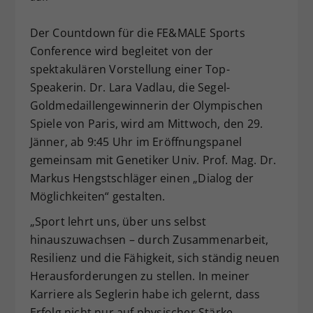
Dieser Wert speichert Ihre Consent-
Der Countdown für die FE&MALE Sports
Einstellungen. Unter anderem eine
zufällig generierte ID, für die
Conference wird begleitet von der
Zweck
historische Speicherung Ihrer
spektakulären Vorstellung einer Top-
vorgenommen Einstellungen, falls der
Speakerin. Dr. Lara Vadlau, die Segel-
Webseiten-Betreiber dies eingestellt
Goldmedaillengewinnerin der Olympischen
hat.
Spiele von Paris, wird am Mittwoch, den 29.
Jänner, ab 9:45 Uhr im Eröffnungspanel
gemeinsam mit Genetiker Univ. Prof. Mag. Dr.
Markus Hengstschläger einen „Dialog der
Möglichkeiten“ gestalten.
„Sport lehrt uns, über uns selbst
hinauszuwachsen – durch Zusammenarbeit,
Resilienz und die Fähigkeit, sich ständig neuen
Herausforderungen zu stellen. In meiner
Karriere als Seglerin habe ich gelernt, dass
Erfolg nicht nur auf physischer Stärke,