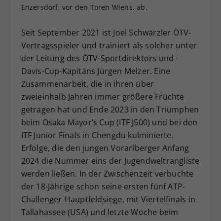
Enzersdorf, vor den Toren Wiens, ab.
Dieser Wert speichert Ihre Consent-
Einstellungen. Unter anderem eine
Seit September 2021 ist Joel Schwärzler ÖTV-
zufällig generierte ID, für die
Zweck
historische Speicherung Ihrer
Vertragsspieler und trainiert als solcher unter
vorgenommen Einstellungen, falls der
der Leitung des ÖTV-Sportdirektors und -
Webseiten-Betreiber dies eingestellt
Davis-Cup-Kapitäns Jürgen Melzer. Eine
hat.
Zusammenarbeit, die in ihren über
zweieinhalb Jahren immer größere Früchte
getragen hat und Ende 2023 in den Triumphen
beim Osaka Mayor’s Cup (ITF J500) und bei den
ITF Junior Finals in Chengdu kulminierte.
Erfolge, die den jungen Vorarlberger Anfang
2024 die Nummer eins der Jugendweltrangliste
werden ließen. In der Zwischenzeit verbuchte
der 18-Jährige schon seine ersten fünf ATP-
Challenger-Hauptfeldsiege, mit Viertelfinals in
Tallahassee (USA) und letzte Woche beim