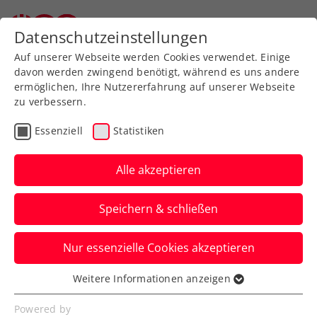
Zurück zur Newsübersicht
Datenschutzeinstellungen
Auf unserer Webseite werden Cookies verwendet. Einige
davon werden zwingend benötigt, während es uns andere
ermöglichen, Ihre Nutzererfahrung auf unserer Webseite
zu verbessern.
Verbands-Info
Kids & Jugend
ATP
Essenziell
Statistiken
ITF
Alle akzeptieren
So hart trainiert Joel
Speichern & schließen
Schwärzler im ÖTV-
Leistungszentrum
Nur essenzielle Cookies akzeptieren
Südstadt
Weitere Informationen anzeigen
Essenziell
Der Youngster gibt in der neuen ITF-Serie
Essenzielle Cookies werden für grundlegende
Powered by