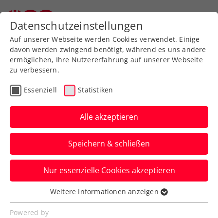
Zurück zur Newsübersicht
Datenschutzeinstellungen
Auf unserer Webseite werden Cookies verwendet. Einige
davon werden zwingend benötigt, während es uns andere
ermöglichen, Ihre Nutzererfahrung auf unserer Webseite
zu verbessern.
Ausbildung
Verbands-Info
Essenziell
Statistiken
Jürgens beste
Tennistipps – Teil 5: Der
Alle akzeptieren
Vorhandvolley
Speichern & schließen
ÖTV-Sportdirektor Jürgen Melzer zeigt
Nur essenzielle Cookies akzeptieren
euch mit ÖTV-Ausbildungsreferent Harald
Mair die richtige Technik.
Weitere Informationen anzeigen
Essenziell
Verfasst von: Manuel Wachta, 10.07.2024
Essenzielle Cookies werden für grundlegende
Powered by