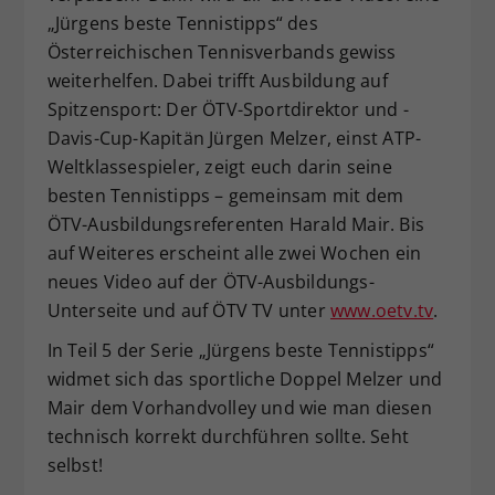
„Jürgens beste Tennistipps“ des
Dieser Wert speichert Ihre Consent-
Österreichischen Tennisverbands gewiss
Einstellungen. Unter anderem eine
zufällig generierte ID, für die
weiterhelfen. Dabei trifft Ausbildung auf
Zweck
historische Speicherung Ihrer
Spitzensport: Der ÖTV-Sportdirektor und -
vorgenommen Einstellungen, falls der
Davis-Cup-Kapitän Jürgen Melzer, einst ATP-
Webseiten-Betreiber dies eingestellt
Weltklassespieler, zeigt euch darin seine
hat.
besten Tennistipps – gemeinsam mit dem
ÖTV-Ausbildungsreferenten Harald Mair. Bis
auf Weiteres erscheint alle zwei Wochen ein
neues Video auf der ÖTV-Ausbildungs-
Unterseite und auf ÖTV TV unter
www.oetv.tv
.
In Teil 5 der Serie „Jürgens beste Tennistipps“
widmet sich das sportliche Doppel Melzer und
Mair dem Vorhandvolley und wie man diesen
technisch korrekt durchführen sollte. Seht
selbst!