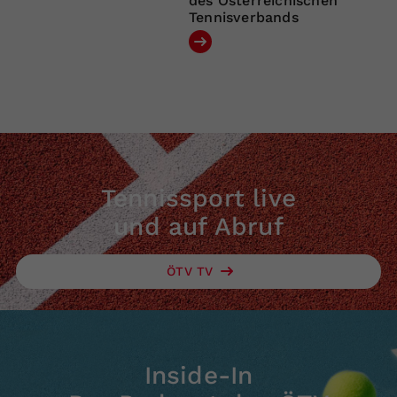
des Österreichischen
Tennisverbands
Tennissport live
und auf Abruf
ÖTV TV
Inside-In