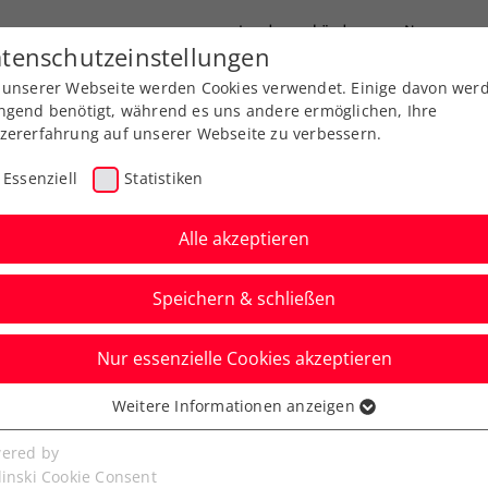
Landesverbände
News
tenschutzeinstellungen
 unserer Webseite werden Cookies verwendet. Einige davon wer
port
Ausbildung
Services
Über uns
ngend benötigt, während es uns andere ermöglichen, Ihre
zererfahrung auf unserer Webseite zu verbessern.
Essenziell
Statistiken
Alle akzeptieren
Speichern & schließen
Nur essenzielle Cookies akzeptieren
ennistipps – Teil 2:
Weitere Informationen anzeigen
ssenziell
ge Rückhand
senzielle Cookies werden für grundlegende Funktionen der
ered by
bseite benötigt. Dadurch ist gewährleistet, dass die Webseite
linski Cookie Consent