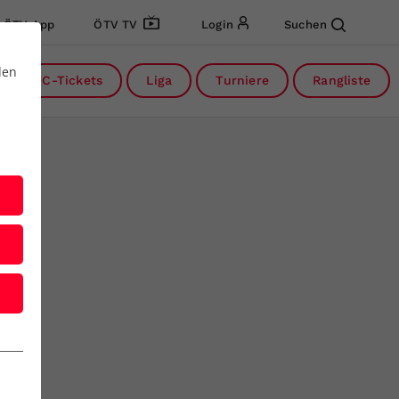
ÖTV App
ÖTV TV
Login
Suchen
den
DC-Tickets
Liga
Turniere
Rangliste