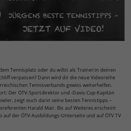
Zweck
generierte ID, für die historische Speicherung
Ihrer vorgenommen Einstellungen, falls der
Webseiten-Betreiber dies eingestellt hat.
em Tennisplatz oder du willst als Trainer:in deinen
chliff verpassen? Dann wird dir die neue Videoreihe
erreichischen Tennisverbands gewiss weiterhelfen.
port: Der ÖTV-Sportdirektor und -Davis-Cup-Kapitän
ieler, zeigt euch darin seine besten Tennistipps –
eferenten Harald Mair. Bis auf Weiteres erscheint
o auf der ÖTV-Ausbildungs-Unterseite und auf ÖTV TV