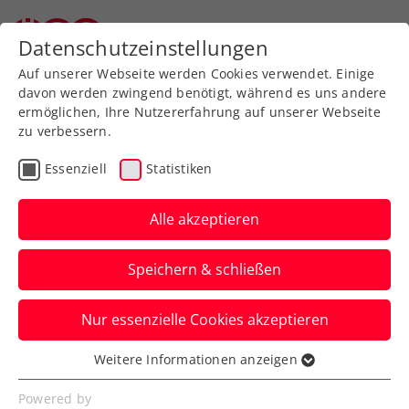
Zurück zur Newsübersicht
Datenschutzeinstellungen
Auf unserer Webseite werden Cookies verwendet. Einige
davon werden zwingend benötigt, während es uns andere
ermöglichen, Ihre Nutzererfahrung auf unserer Webseite
zu verbessern.
Ausbildung
Verbands-Info
Essenziell
Statistiken
Jürgens beste
Tennistipps – Teil 5: Der
Alle akzeptieren
Vorhandvolley
Speichern & schließen
ÖTV-Sportdirektor Jürgen Melzer zeigt
Nur essenzielle Cookies akzeptieren
euch mit ÖTV-Ausbildungsreferent Harald
Mair die richtige Technik.
Weitere Informationen anzeigen
Essenziell
Verfasst von: Manuel Wachta, 10.07.2024
Essenzielle Cookies werden für grundlegende
Powered by