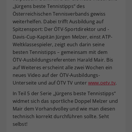
„Jürgens beste Tennistipps“ des
Dieser Wert speichert Ihre Consent-
Österreichischen Tennisverbands gewiss
Einstellungen. Unter anderem eine
zufällig generierte ID, für die
weiterhelfen. Dabei trifft Ausbildung auf
Zweck
historische Speicherung Ihrer
Spitzensport: Der ÖTV-Sportdirektor und -
vorgenommen Einstellungen, falls der
Davis-Cup-Kapitän Jürgen Melzer, einst ATP-
Webseiten-Betreiber dies eingestellt
Weltklassespieler, zeigt euch darin seine
hat.
besten Tennistipps – gemeinsam mit dem
ÖTV-Ausbildungsreferenten Harald Mair. Bis
auf Weiteres erscheint alle zwei Wochen ein
neues Video auf der ÖTV-Ausbildungs-
Unterseite und auf ÖTV TV unter
www.oetv.tv
.
In Teil 5 der Serie „Jürgens beste Tennistipps“
widmet sich das sportliche Doppel Melzer und
Mair dem Vorhandvolley und wie man diesen
technisch korrekt durchführen sollte. Seht
selbst!