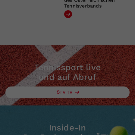
des Österreichischen
Tennisverbands
Tennissport live
und auf Abruf
ÖTV TV
Inside-In