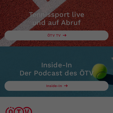
Tennissport live
und auf Abruf
ÖTV TV
Inside-In
Der Podcast des ÖTV
Inside-In