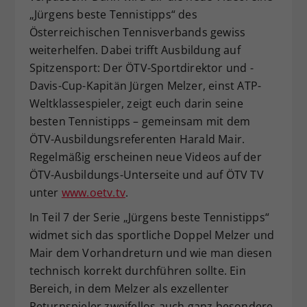
„Jürgens beste Tennistipps“ des
Dieser Wert speichert Ihre Consent-
Österreichischen Tennisverbands gewiss
Einstellungen. Unter anderem eine
zufällig generierte ID, für die
weiterhelfen. Dabei trifft Ausbildung auf
Zweck
historische Speicherung Ihrer
Spitzensport: Der ÖTV-Sportdirektor und -
vorgenommen Einstellungen, falls der
Davis-Cup-Kapitän Jürgen Melzer, einst ATP-
Webseiten-Betreiber dies eingestellt
Weltklassespieler, zeigt euch darin seine
hat.
besten Tennistipps – gemeinsam mit dem
ÖTV-Ausbildungsreferenten Harald Mair.
Regelmäßig erscheinen neue Videos auf der
ÖTV-Ausbildungs-Unterseite und auf ÖTV TV
unter
www.oetv.tv
.
In Teil 7 der Serie „Jürgens beste Tennistipps“
widmet sich das sportliche Doppel Melzer und
Mair dem Vorhandreturn und wie man diesen
technisch korrekt durchführen sollte. Ein
Bereich, in dem Melzer als exzellenter
Returnspieler zweifellos auch ganz besondere