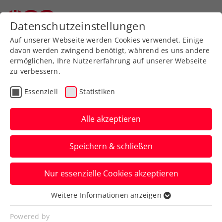
Zurück zur Newsübersicht
Datenschutzeinstellungen
Auf unserer Webseite werden Cookies verwendet. Einige
davon werden zwingend benötigt, während es uns andere
ermöglichen, Ihre Nutzererfahrung auf unserer Webseite
zu verbessern.
Ausbildung
Verbands-Info
Essenziell
Statistiken
Jürgens beste
Tennistipps – Teil 7: Der
Alle akzeptieren
Vorhandreturn
Speichern & schließen
ÖTV-Sportdirektor Jürgen Melzer zeigt
Nur essenzielle Cookies akzeptieren
euch mit ÖTV-Ausbildungsreferent Harald
Mair die richtige Technik.
Weitere Informationen anzeigen
Essenziell
Verfasst von: Manuel Wachta, 04.09.2024
Essenzielle Cookies werden für grundlegende
Powered by