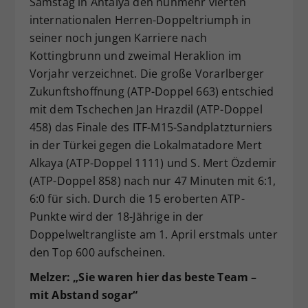
Samstag in Antalya den nunmehr vierten
Dieser Wert speichert Ihre Consent-
internationalen Herren-Doppeltriumph in
Einstellungen. Unter anderem eine
seiner noch jungen Karriere nach
zufällig generierte ID, für die
Kottingbrunn und zweimal Heraklion im
Zweck
historische Speicherung Ihrer
Vorjahr verzeichnet. Die große Vorarlberger
vorgenommen Einstellungen, falls der
Zukunftshoffnung (ATP-Doppel 663) entschied
Webseiten-Betreiber dies eingestellt
hat.
mit dem Tschechen Jan Hrazdil (ATP-Doppel
458) das Finale des ITF-M15-Sandplatzturniers
in der Türkei gegen die Lokalmatadore Mert
Alkaya (ATP-Doppel 1111) und S. Mert Özdemir
(ATP-Doppel 858) nach nur 47 Minuten mit 6:1,
6:0 für sich. Durch die 15 eroberten ATP-
Punkte wird der 18-Jährige in der
Doppelweltrangliste am 1. April erstmals unter
den Top 600 aufscheinen.
Melzer: „Sie waren hier das beste Team –
mit Abstand sogar“