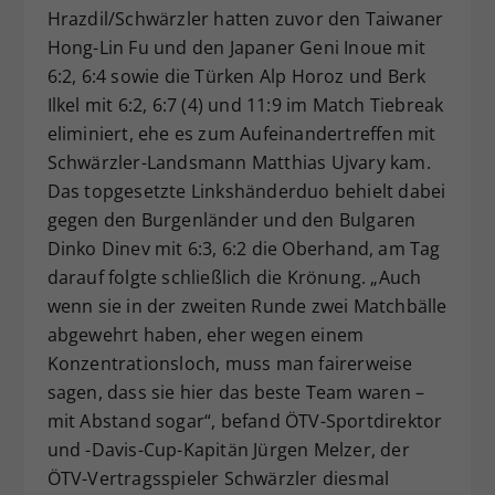
Hrazdil/Schwärzler hatten zuvor den Taiwaner
Hong-Lin Fu und den Japaner Geni Inoue mit
6:2, 6:4 sowie die Türken Alp Horoz und Berk
Ilkel mit 6:2, 6:7 (4) und 11:9 im Match Tiebreak
eliminiert, ehe es zum Aufeinandertreffen mit
Schwärzler-Landsmann Matthias Ujvary kam.
Das topgesetzte Linkshänderduo behielt dabei
gegen den Burgenländer und den Bulgaren
Dinko Dinev mit 6:3, 6:2 die Oberhand, am Tag
darauf folgte schließlich die Krönung. „Auch
wenn sie in der zweiten Runde zwei Matchbälle
abgewehrt haben, eher wegen einem
Konzentrationsloch, muss man fairerweise
sagen, dass sie hier das beste Team waren –
mit Abstand sogar“, befand ÖTV-Sportdirektor
und -Davis-Cup-Kapitän Jürgen Melzer, der
ÖTV-Vertragsspieler Schwärzler diesmal