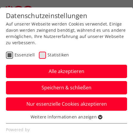
Zurück zur Newsübersicht
Datenschutzeinstellungen
Auf unserer Webseite werden Cookies verwendet. Einige
davon werden zwingend benötigt, während es uns andere
ermöglichen, Ihre Nutzererfahrung auf unserer Webseite
zu verbessern.
Turniere
ITF
Essenziell
Statistiken
ITF Antalya: Schwärzler
erobert in 47 Minuten
Alle akzeptieren
nächsten Herren-
Speichern & schließen
Doppeltitel
Nur essenzielle Cookies akzeptieren
Der aktuelle Jugendweltranglistenerste
schlägt in der Türkei mit dem Tschechen
Weitere Informationen anzeigen
Essenziell
Jan Hrazdil zu.
Essenzielle Cookies werden für grundlegende
Powered by