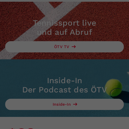
Tennissport live
und auf Abruf
ÖTV TV
Inside-In
Der Podcast des ÖTV
Inside-In