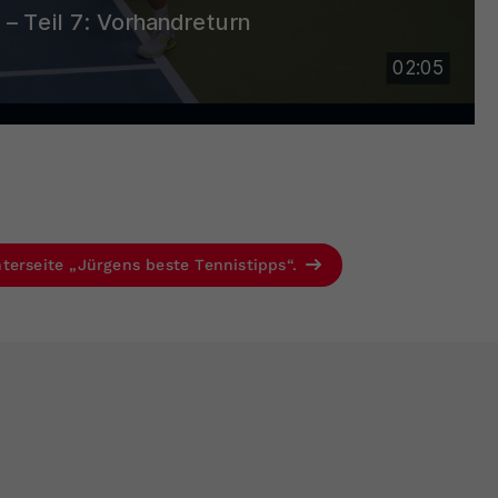
terseite „Jürgens beste Tennistipps“.