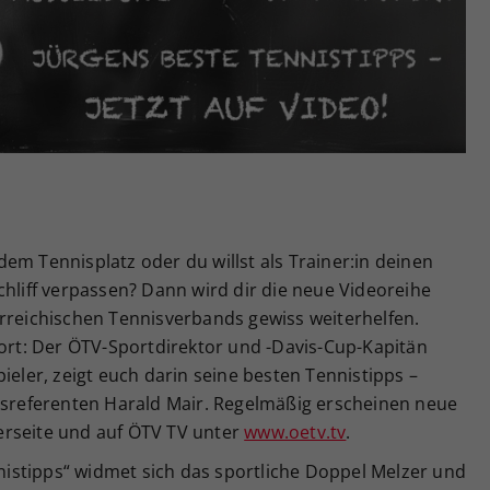
Zweck
generierte ID, für die historische Speicherung
Ihrer vorgenommen Einstellungen, falls der
Webseiten-Betreiber dies eingestellt hat.
em Tennisplatz oder du willst als Trainer:in deinen
chliff verpassen? Dann wird dir die neue Videoreihe
erreichischen Tennisverbands gewiss weiterhelfen.
port: Der ÖTV-Sportdirektor und -Davis-Cup-Kapitän
ieler, zeigt euch darin seine besten Tennistipps –
referenten Harald Mair. Regelmäßig erscheinen neue
erseite und auf ÖTV TV unter
www.oetv.tv
.
ennistipps“ widmet sich das sportliche Doppel Melzer und