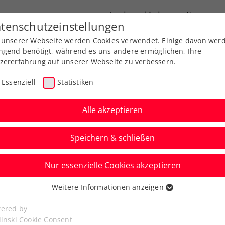
Landesverbände
News
tenschutzeinstellungen
 unserer Webseite werden Cookies verwendet. Einige davon wer
port
Ausbildung
Services
Über uns
ngend benötigt, während es uns andere ermöglichen, Ihre
zererfahrung auf unserer Webseite zu verbessern.
Essenziell
Statistiken
Alle akzeptieren
Speichern & schließen
Nur essenzielle Cookies akzeptieren
ennistipps – Teil 7:
Weitere Informationen anzeigen
ssenziell
turn
senzielle Cookies werden für grundlegende Funktionen der
ered by
bseite benötigt. Dadurch ist gewährleistet, dass die Webseite
linski Cookie Consent