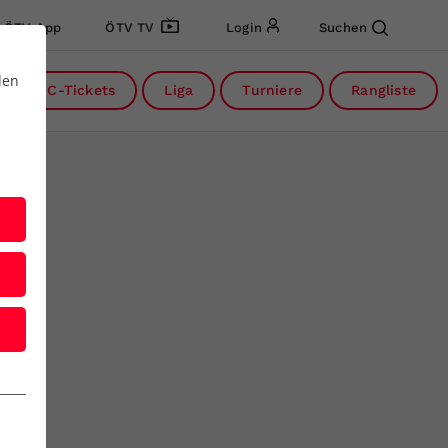
ÖTV App
ÖTV TV
Login
Suchen
den
DC-Tickets
Liga
Turniere
Rangliste