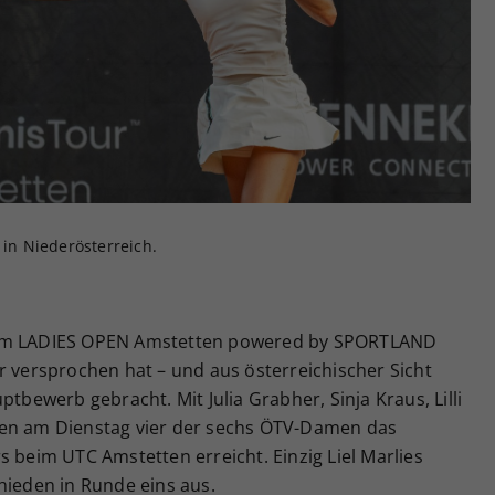
Zweck
generierte ID, für die historische Speicherung
Ihrer vorgenommen Einstellungen, falls der
Webseiten-Betreiber dies eingestellt hat.
 in Niederösterreich.
eim LADIES OPEN Amstetten powered by SPORTLAND
r versprochen hat – und aus österreichischer Sicht
ptbewerb gebracht. Mit Julia Grabher, Sinja Kraus, Lilli
ben am Dienstag vier der sechs ÖTV-Damen das
s beim UTC Amstetten erreicht. Einzig Liel Marlies
hieden in Runde eins aus.