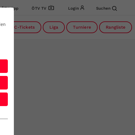
ÖTV App
ÖTV TV
Login
Suchen
den
DC-Tickets
Liga
Turniere
Rangliste