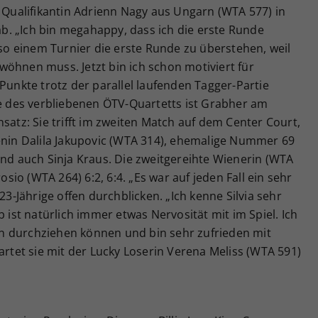
e Qualifikantin Adrienn Nagy aus Ungarn (WTA 577) in
 ab. „Ich bin megahappy, dass ich die erste Runde
 so einem Turnier die erste Runde zu überstehen, weil
öhnen muss. Jetzt bin ich schon motiviert für
Punkte trotz der parallel laufenden Tagger-Partie
ge des verbliebenen ÖTV-Quartetts ist Grabher am
satz: Sie trifft im zweiten Match auf dem Center Court,
wenin Dalila Jakupovic (WTA 314), ehemalige Nummer 69
end auch Sinja Kraus. Die zweitgereihte Wienerin (WTA
rosio (WTA 264) 6:2, 6:4. „Es war auf jeden Fall ein sehr
23-Jährige offen durchblicken. „Ich kenne Silvia sehr
b ist natürlich immer etwas Nervosität mit im Spiel. Ich
n durchziehen können und bin sehr zufrieden mit
et sie mit der Lucky Loserin Verena Meliss (WTA 591)