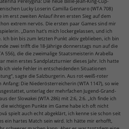
aterina Perelygina: Die neue Billie-Jean-King-Cup-
lienischen Lucky Loserin Camilla Gennaro (WTA 708)
e im erst zweiten Anlauf ihren ersten Sieg auf dem
chon extrem nervös. Die ersten paar Games sind mir
spielerin. „Dann hat’s mich lockergelassen, und ich
. Ich bin bis zum letzten Punkt aktiv geblieben, ich bin
nde zwei trifft die 18-Jährige donnerstags nun auf die
TA 556), die die zweimalige Staatsmeisterin Arabella
war mein erstes Sandplatzturnier dieses Jahr. Ich hatte
 ich viele Fehler in entscheidenden Situationen
tung“, sagte die Salzburgerin. Aus rot-weiß-roter
 Anfang: Die Niederösterreicherin (WTA 1147), so wie
ausgestattet, unterlag der mehrfachen Jugend-Grand-
s der Slowakei (WTA 286) mit 2:6, 2:6. „Ich finde ich
r die wichtigen Punkte im Game habe ich oft nicht
ová spielt auch echt abgeklärt, ich kenne sie schon seit
 ein hartes Match sein wird. Ich hätte mir erhofft,
 ihr schwerer machen kann. Aber es war trotzdem eine