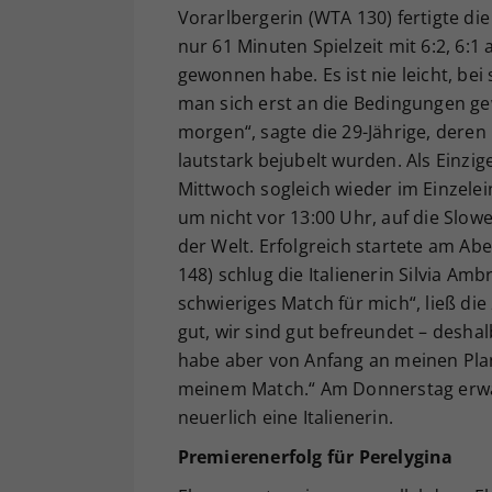
Vorarlbergerin (WTA 130) fertigte di
nur 61 Minuten Spielzeit mit 6:2, 6:1
gewonnen habe. Es ist nie leicht, bei
man sich erst an die Bedingungen gew
morgen“, sagte die 29-Jährige, deren 
lautstark bejubelt wurden. Als Einzi
Mittwoch sogleich wieder im Einzelein
um nicht vor 13:00 Uhr, auf die Slo
der Welt. Erfolgreich startete am Ab
148) schlug die Italienerin Silvia Amb
schwieriges Match für mich“, ließ die 
gut, wir sind gut befreundet – deshal
habe aber von Anfang an meinen Pla
meinem Match.“ Am Donnerstag erwart
neuerlich eine Italienerin.
Premierenerfolg für Perelygina