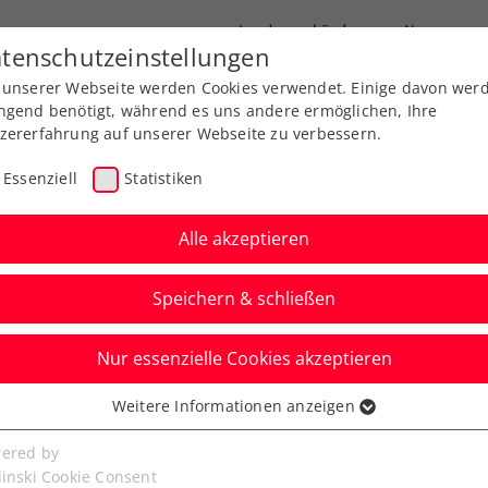
Landesverbände
News
tenschutzeinstellungen
 unserer Webseite werden Cookies verwendet. Einige davon wer
port
Ausbildung
Services
Über uns
ngend benötigt, während es uns andere ermöglichen, Ihre
zererfahrung auf unserer Webseite zu verbessern.
Essenziell
Statistiken
Alle akzeptieren
Speichern & schließen
Nur essenzielle Cookies akzeptieren
mstetten: ÖTV-
Weitere Informationen anzeigen
ssenziell
t Sprung ins
senzielle Cookies werden für grundlegende Funktionen der
ered by
bseite benötigt. Dadurch ist gewährleistet, dass die Webseite
linski Cookie Consent