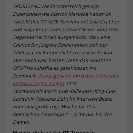
SPORTLAND Niederösterreich gezeigt.
Dieser Wert speichert Ihre Consent-
Expertinnen wie Marion Maruska hatten im
Einstellungen. Unter anderem eine
zufällig generierte ID, für die
Vorfeld des ITF-W75-Turniers mit Julia Grabher
Zweck
historische Speicherung Ihrer
und Sinja Kraus zwei potenzielle rot-weiß-rote
vorgenommen Einstellungen, falls der
Sieganwärterinnen ausgemacht, dazu eine
Webseiten-Betreiber dies eingestellt
Chance für jüngere Spielerinnen, sich per
hat.
Wildcard ins Rampenlicht zu rücken. Es kam
aber noch weit besser: Denn das erwähnte
ÖTV-Trio schaffte es geschlossen ins
Semifinale,
Kraus gewann ein österreichisches
Endspiel gegen Tagger
. ÖTV-
Sportkoordinatorin und -Billie-Jean-King-Cup-
Kapitänin Maruska zieht im Interview Bilanz
über eine großartige Woche für den
heimischen Tennissport – nicht nur bei den
Damen.
Marion, du hast das ITF-Turnier in