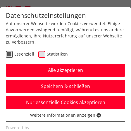
Zurück zur Newsübersicht
Datenschutzeinstellungen
Auf unserer Webseite werden Cookies verwendet. Einige
davon werden zwingend benötigt, während es uns andere
ermöglichen, Ihre Nutzererfahrung auf unserer Webseite
zu verbessern.
Turniere
ITF
Essenziell
Statistiken
Marion Maruska: „Die
Woche hat sämtliche
Alle akzeptieren
Erwartungen übertroffen“
Speichern & schließen
Die ÖTV-Sportkoordinatorin zu den
Nur essenzielle Cookies akzeptieren
Topleistungen der ÖTV-Damen beim ITF-
Heimturnier in Amstetten.
Weitere Informationen anzeigen
Essenziell
Verfasst von: Manuel Wachta, 11.08.2025
Essenzielle Cookies werden für grundlegende
Powered by