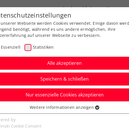
Landesverbände
News
tenschutzeinstellungen
 unserer Webseite werden Cookies verwendet. Einige davon wer
port
Ausbildung
Services
Über uns
ngend benötigt, während es uns andere ermöglichen, Ihre
zererfahrung auf unserer Webseite zu verbessern.
Essenziell
Statistiken
Alle akzeptieren
Speichern & schließen
Nur essenzielle Cookies akzeptieren
 Ollersbach: Sorger
Weitere Informationen anzeigen
ssenziell
r machen sich
senzielle Cookies werden für grundlegende Funktionen der
ered by
bseite benötigt. Dadurch ist gewährleistet, dass die Webseite
linski Cookie Consent