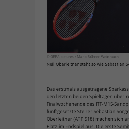
© GEPA pictures / Mario Bühner-Weinrauch
Neil Oberleitner steht so wie Sebastian S
Das erstmals ausgetragene Sparkasse
den letzten beiden Spieltagen über r
Finalwochenende des ITF-M15-Sandpla
fünftgesetzte Steirer Sebastian Sorg
Oberleitner (ATP 518) machen sich a
Platz im Endspiel aus. Die erste Semi