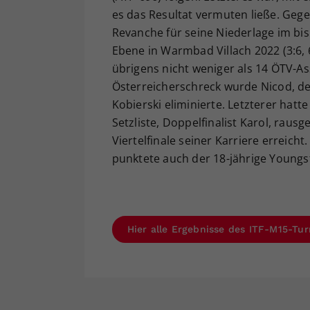
es das Resultat vermuten ließe. Geg
Revanche für seine Niederlage im bis
Ebene in Warmbad Villach 2022 (3:6, 6
übrigens nicht weniger als 14 ÖTV-A
Österreicherschreck wurde Nicod, de
Kobierski eliminierte. Letzterer ha
Setzliste, Doppelfinalist Karol, rau
Viertelfinale seiner Karriere erreich
punktete auch der 18-jährige Youngst
Hier alle Ergebnisse des ITF-M15-Tur