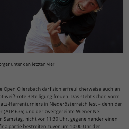
Zweck
generierte ID, für die historische Speicherung
Ihrer vorgenommen Einstellungen, falls der
Webseiten-Betreiber dies eingestellt hat.
orger unter den letzten Vier.
 Open Ollersbach darf sich erfreulicherweise auch an
ot-weiß-rote Beteiligung freuen. Das steht schon vorm
tz-Herrenturniers in Niederösterreich fest – denn der
er (ATP 636) und der zweitgereihte Wiener Neil
m Samstag, nicht vor 11:30 Uhr, gegeneinander einen
finalpartie bestreiten zuvor um 10:00 Uhr der