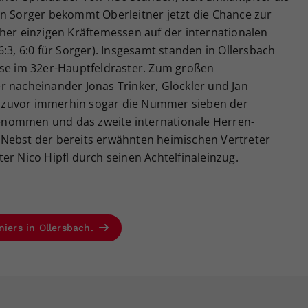
en Sorger bekommt Oberleitner jetzt die Chance zur
her einzigen Kräftemessen auf der internationalen
:3, 6:0 für Sorger). Insgesamt standen in Ollersbach
sse im 32er-Hauptfeldraster. Zum großen
r nacheinander Jonas Trinker, Glöckler und Jan
tte zuvor immerhin sogar die Nummer sieben der
sgenommen und das zweite internationale Herren-
t. Nebst der bereits erwähnten heimischen Vertreter
er Nico Hipfl durch seinen Achtelfinaleinzug.
niers in Ollersbach.