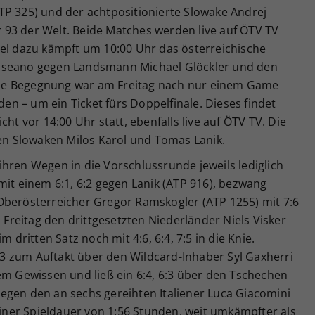
TP 325) und der achtpositionierte Slowake Andrej
93 der Welt. Beide Matches werden live auf ÖTV TV
el dazu kämpft um 10:00 Uhr das österreichische
hseano gegen Landsmann Michael Glöckler und den
se Begegnung war am Freitag nach nur einem Game
n – um ein Ticket fürs Doppelfinale. Dieses findet
cht vor 14:00 Uhr statt, ebenfalls live auf ÖTV TV. Die
ten Slowaken Milos Karol und Tomas Lanik.
hren Wegen in die Vorschlussrunde jeweils lediglich
mit einem 6:1, 6:2 gegen Lanik (ATP 916), bezwang
Oberösterreicher Gregor Ramskogler (ATP 1255) mit 7:6
m Freitag den drittgesetzten Niederländer Niels Visker
m dritten Satz noch mit 4:6, 6:4, 7:5 in die Knie.
6:3 zum Auftakt über den Wildcard-Inhaber Syl Gaxherri
em Gewissen und ließ ein 6:4, 6:3 über den Tschechen
3 gegen den an sechs gereihten Italiener Luca Giacomini
 einer Spieldauer von 1:56 Stunden, weit umkämpfter als