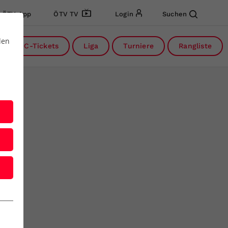
ÖTV App
ÖTV TV
Login
Suchen
den
DC-Tickets
Liga
Turniere
Rangliste