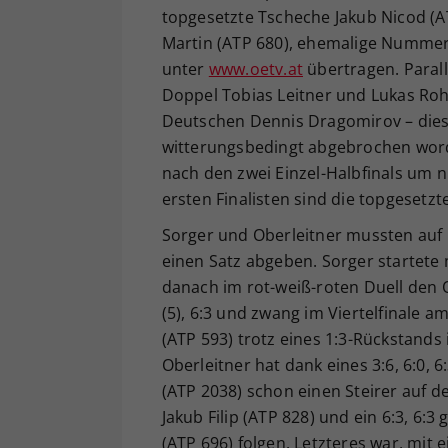
topgesetzte Tscheche Jakub Nicod (A
Martin (ATP 680), ehemalige Nummer 
unter
www.oetv.at
übertragen. Parall
Doppel Tobias Leitner und Lukas Ro
Deutschen Dennis Dragomirov – die
witterungsbedingt abgebrochen worde
nach den zwei Einzel-Halbfinals um ni
ersten Finalisten sind die topgesetz
Sorger und Oberleitner mussten auf i
einen Satz abgeben. Sorger startete 
danach im rot-weiß-roten Duell den 
(5), 6:3 und zwang im Viertelfinale a
(ATP 593) trotz eines 1:3-Rückstands i
Oberleitner hat dank eines 3:6, 6:0, 
(ATP 2038) schon einen Steirer auf d
Jakub Filip (ATP 828) und ein 6:3, 6:
(ATP 696) folgen. Letzteres war, mit