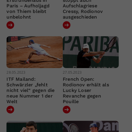
Erstrundenaus in
stoppt auch
Paris – Aufholjagd
Aufschlagriese
von Thiem bleibt
Cressy, Rodionov
unbelohnt
ausgeschieden
28.05.2023
27.05.2023
ITF Mailand:
French Open:
Schwärzler „fehlt
Rodionov erhält als
nicht viel“ gegen die
Lucky Loser
neue Nummer 1 der
Revanche gegen
Welt
Pouille