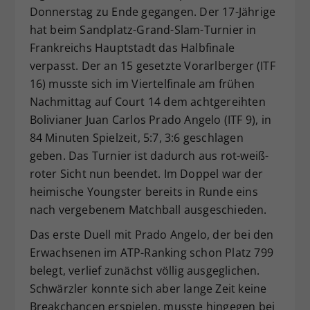
Donnerstag zu Ende gegangen. Der 17-Jährige
Dieser Wert speichert Ihre Consent-
hat beim Sandplatz-Grand-Slam-Turnier in
Einstellungen. Unter anderem eine
zufällig generierte ID, für die
Frankreichs Hauptstadt das Halbfinale
Zweck
historische Speicherung Ihrer
verpasst. Der an 15 gesetzte Vorarlberger (ITF
vorgenommen Einstellungen, falls der
16) musste sich im Viertelfinale am frühen
Webseiten-Betreiber dies eingestellt
Nachmittag auf Court 14 dem achtgereihten
hat.
Bolivianer Juan Carlos Prado Angelo (ITF 9), in
84 Minuten Spielzeit, 5:7, 3:6 geschlagen
geben. Das Turnier ist dadurch aus rot-weiß-
roter Sicht nun beendet. Im Doppel war der
heimische Youngster bereits in Runde eins
nach vergebenem Matchball ausgeschieden.
Das erste Duell mit Prado Angelo, der bei den
Erwachsenen im ATP-Ranking schon Platz 799
belegt, verlief zunächst völlig ausgeglichen.
Schwärzler konnte sich aber lange Zeit keine
Breakchancen erspielen, musste hingegen bei