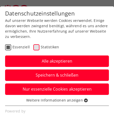
Zurück zur Newsübersicht
Datenschutzeinstellungen
Auf unserer Webseite werden Cookies verwendet. Einige
davon werden zwingend benötigt, während es uns andere
ermöglichen, Ihre Nutzererfahrung auf unserer Webseite
zu verbessern.
Turniere
Kids & Jugend
ITF
Essenziell
Statistiken
French Open: Schwärzler
verpasst Einzug ins
Alle akzeptieren
Paris-Halbfinale
Speichern & schließen
Knappe Zweisatz-Niederlage für die große
Nur essenzielle Cookies akzeptieren
ÖTV-Nachwuchshoffnung im Viertelfinale
von Roland Garros.
Weitere Informationen anzeigen
Essenziell
Verfasst von: Manuel Wachta, 08.06.2023
Essenzielle Cookies werden für grundlegende
Powered by