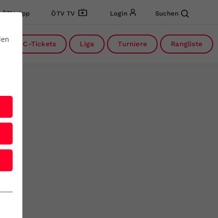
ÖTV App
ÖTV TV
Login
Suchen
den
DC-Tickets
Liga
Turniere
Rangliste