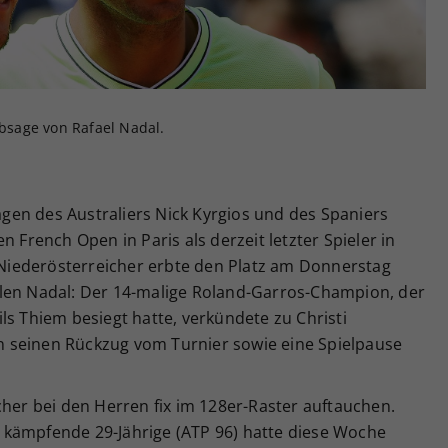
Zweck
generierte ID, für die historische Speicherung
Ihrer vorgenommen Einstellungen, falls der
Webseiten-Betreiber dies eingestellt hat.
Absage von Rafael Nadal.
en des Australiers Nick Kyrgios und des Spaniers
n French Open in Paris als derzeit letzter Spieler in
iederösterreicher erbte den Platz am Donnerstag
len Nadal: Der 14-malige Roland-Garros-Champion, der
ls Thiem besiegt hatte, verkündete zu Christi
 seinen Rückzug vom Turnier sowie eine Spielpause
cher bei den Herren fix im 128er-Raster auftauchen.
 kämpfende 29-Jährige (ATP 96) hatte diese Woche