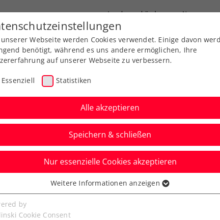
Landesverbände
News
tenschutzeinstellungen
 unserer Webseite werden Cookies verwendet. Einige davon wer
port
Ausbildung
Services
Über uns
ngend benötigt, während es uns andere ermöglichen, Ihre
zererfahrung auf unserer Webseite zu verbessern.
Essenziell
Statistiken
Alle akzeptieren
Speichern & schließen
Nur essenzielle Cookies akzeptieren
hiem erbt Nadals
Weitere Informationen anzeigen
ssenziell
tbewerb
senzielle Cookies werden für grundlegende Funktionen der
ered by
bseite benötigt. Dadurch ist gewährleistet, dass die Webseite
linski Cookie Consent