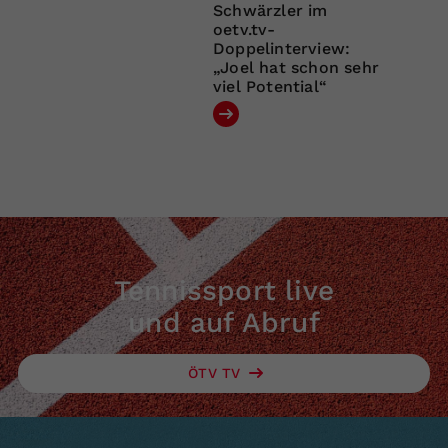
Schwärzler im
oetv.tv-
Doppelinterview:
„Joel hat schon sehr
viel Potential“
Tennissport live
und auf Abruf
ÖTV TV