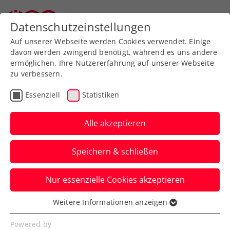
Zurück zur Newsübersicht
Datenschutzeinstellungen
Auf unserer Webseite werden Cookies verwendet. Einige
davon werden zwingend benötigt, während es uns andere
ermöglichen, Ihre Nutzererfahrung auf unserer Webseite
zu verbessern.
Turniere
Kids & Jugend
Essenziell
Statistiken
ITF Mailand: Schwärzler
„fehlt nicht viel“ gegen
Alle akzeptieren
die neue Nummer 1 der
Speichern & schließen
Welt
Nur essenzielle Cookies akzeptieren
Für ihn kommt in Italien im Semifinale
das Aus, für Piet Luis Pinter in Cakovec im
Weitere Informationen anzeigen
Essenziell
Doppelfinale.
Essenzielle Cookies werden für grundlegende
Powered by