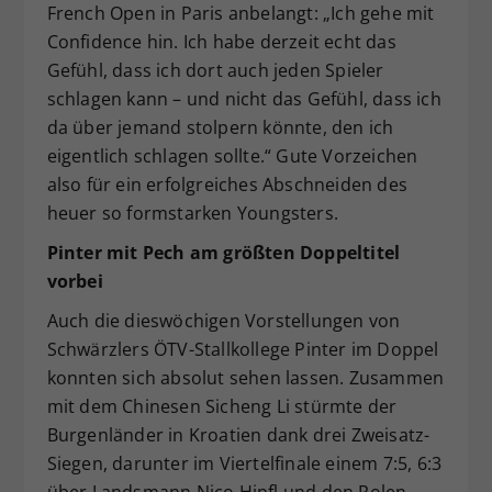
French Open in Paris anbelangt: „Ich gehe mit
Confidence hin. Ich habe derzeit echt das
Gefühl, dass ich dort auch jeden Spieler
schlagen kann – und nicht das Gefühl, dass ich
da über jemand stolpern könnte, den ich
eigentlich schlagen sollte.“ Gute Vorzeichen
also für ein erfolgreiches Abschneiden des
heuer so formstarken Youngsters.
Pinter mit Pech am größten Doppeltitel
vorbei
Auch die dieswöchigen Vorstellungen von
Schwärzlers ÖTV-Stallkollege Pinter im Doppel
konnten sich absolut sehen lassen. Zusammen
mit dem Chinesen Sicheng Li stürmte der
Burgenländer in Kroatien dank drei Zweisatz-
Siegen, darunter im Viertelfinale einem 7:5, 6:3
über Landsmann Nico Hipfl und den Polen