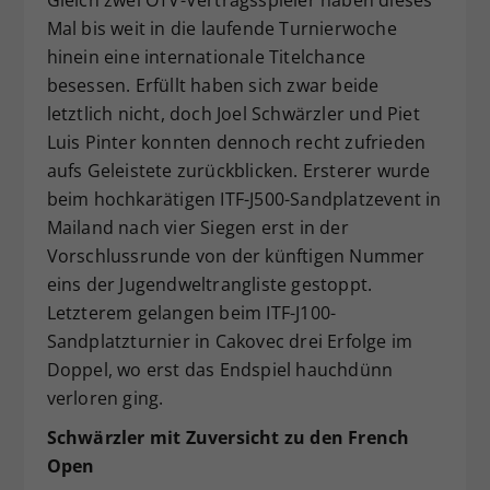
Dieser Wert speichert Ihre Consent-
Mal bis weit in die laufende Turnierwoche
Einstellungen. Unter anderem eine
hinein eine internationale Titelchance
zufällig generierte ID, für die
besessen. Erfüllt haben sich zwar beide
Zweck
historische Speicherung Ihrer
letztlich nicht, doch Joel Schwärzler und Piet
vorgenommen Einstellungen, falls der
Luis Pinter konnten dennoch recht zufrieden
Webseiten-Betreiber dies eingestellt
aufs Geleistete zurückblicken. Ersterer wurde
hat.
beim hochkarätigen ITF-J500-Sandplatzevent in
Mailand nach vier Siegen erst in der
Vorschlussrunde von der künftigen Nummer
eins der Jugendweltrangliste gestoppt.
Letzterem gelangen beim ITF-J100-
Sandplatzturnier in Cakovec drei Erfolge im
Doppel, wo erst das Endspiel hauchdünn
verloren ging.
Schwärzler mit Zuversicht zu den French
Open