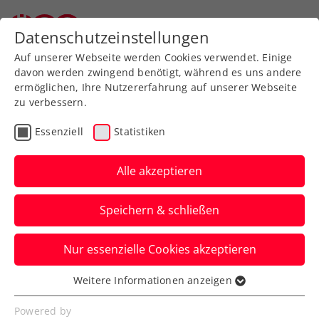
Zurück zur Newsübersicht
Datenschutzeinstellungen
Auf unserer Webseite werden Cookies verwendet. Einige
davon werden zwingend benötigt, während es uns andere
ermöglichen, Ihre Nutzererfahrung auf unserer Webseite
zu verbessern.
Turniere
Kids & Jugend
ITF
Essenziell
Statistiken
US Open: Auch Nummer-
1-Team besiegt –
Alle akzeptieren
Schwärzler sensationell
Speichern & schließen
im Doppelfinale
Nur essenzielle Cookies akzeptieren
Der ÖTV-Youngster schlägt im Semifinale
die Nummern eins und zwei der Welt.
Weitere Informationen anzeigen
Essenziell
Verfasst von: Manuel Wachta, 09.09.2023
Essenzielle Cookies werden für grundlegende
Powered by