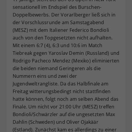
sensationell im Endspiel des Burschen-
Dieser Wert speichert Ihre Consent-
Einstellungen. Unter anderem eine
Doppelbewerbs. Der Vorarlberger ließ sich in
zufällig generierte ID, für die
der Vorschlussrunde am Samstagabend
Zweck
historische Speicherung Ihrer
(MESZ) mit dem Italiener Federico Bondioli
vorgenommen Einstellungen, falls der
auch von den Topgesetzten nicht aufhalten.
Webseiten-Betreiber dies eingestellt
Mit einem 6:7 (4), 6:3 und 10:6 im Match
hat.
Tiebreak gegen Yaroslav Demin (Russland) und
Rodrigo Pacheco Mendez (Mexiko) eliminierten
die beiden niemand Geringeren als die
Nummern eins und zwei der
Jugendweltrangliste. Da das Halbfinale am
Freitag witterungsbedingt nicht stattfinden
hatte können, folgt noch am selben Abend das
Finale. Um nicht vor 21:00 Uhr (MESZ) treffen
Bondioli/Schwärzler auf die ungesetzten Max
Dahlin (Schweden) und Oliver Ojakäär
(Estland). Zunächst kam es allerdings zu einer