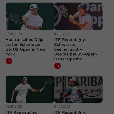
05.09.2023
03.09.2023
Australisches Déjà-
ITF Repentigny:
vu für Schwärzler
Schwärzler
bei US Open in New
beeindruckt –
York
Double bei US-Open-
Generalprobe
02.09.2023
01.09.2023
ITF Repentigny:
ITF Repentigny: