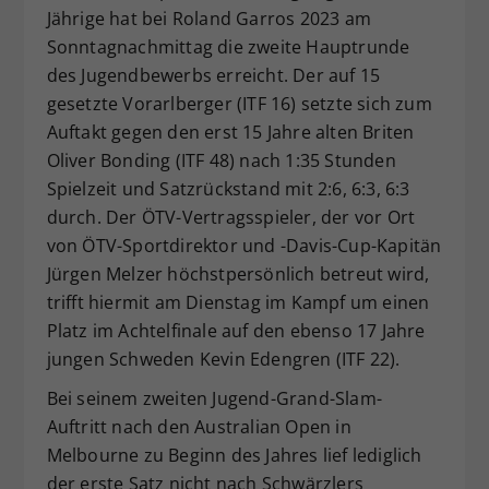
Jährige hat bei Roland Garros 2023 am
Dieser Wert speichert Ihre Consent-
Sonntagnachmittag die zweite Hauptrunde
Einstellungen. Unter anderem eine
des Jugendbewerbs erreicht. Der auf 15
zufällig generierte ID, für die
Zweck
historische Speicherung Ihrer
gesetzte Vorarlberger (ITF 16) setzte sich zum
vorgenommen Einstellungen, falls der
Auftakt gegen den erst 15 Jahre alten Briten
Webseiten-Betreiber dies eingestellt
Oliver Bonding (ITF 48) nach 1:35 Stunden
hat.
Spielzeit und Satzrückstand mit 2:6, 6:3, 6:3
durch. Der ÖTV-Vertragsspieler, der vor Ort
von ÖTV-Sportdirektor und -Davis-Cup-Kapitän
Jürgen Melzer höchstpersönlich betreut wird,
trifft hiermit am Dienstag im Kampf um einen
Platz im Achtelfinale auf den ebenso 17 Jahre
jungen Schweden Kevin Edengren (ITF 22).
Bei seinem zweiten Jugend-Grand-Slam-
Auftritt nach den Australian Open in
Melbourne zu Beginn des Jahres lief lediglich
der erste Satz nicht nach Schwärzlers