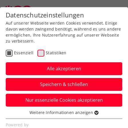
Zurück zur Newsübersicht
Datenschutzeinstellungen
Auf unserer Webseite werden Cookies verwendet. Einige
davon werden zwingend benötigt, während es uns andere
ermöglichen, Ihre Nutzererfahrung auf unserer Webseite
zu verbessern.
Turniere
Kids & Jugend
ITF
Essenziell
Statistiken
French Open:
Erfolgreiches Paris-Debüt
Alle akzeptieren
für Schwärzler
Speichern & schließen
Die große ÖTV-Nachwuchshoffnung
Nur essenzielle Cookies akzeptieren
gewinnt das Auftaktmatch im
Jugendbewerb nach Satzrückstand.
Weitere Informationen anzeigen
Essenziell
Verfasst von: Manuel Wachta, 04.06.2023
Essenzielle Cookies werden für grundlegende
Powered by