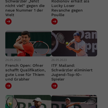
Schwärzler „fehlt
Rodionov erhält als
nicht viel“ gegen die
Lucky Loser
neue Nummer 1 der
Revanche gegen
Welt
Pouille
26.05.2023
26.05.2023
French Open: Ofner
ITF Mailand:
schafft Qualifikation,
Schwärzler eliminiert
gute Lose für Thiem
Jugend-Top-10-
und Grabher
Spieler