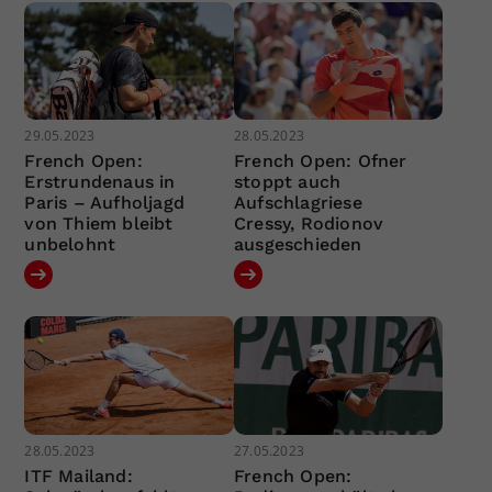
29.05.2023
28.05.2023
French Open:
French Open: Ofner
Erstrundenaus in
stoppt auch
Paris – Aufholjagd
Aufschlagriese
von Thiem bleibt
Cressy, Rodionov
unbelohnt
ausgeschieden
28.05.2023
27.05.2023
ITF Mailand:
French Open: