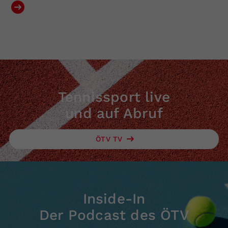
Tennissport live
und auf Abruf
ÖTV TV
Inside-In
Der Podcast des ÖTV