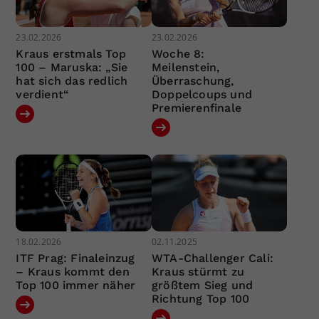
23.02.2026
23.02.2026
Kraus erstmals Top
Woche 8:
100 – Maruska: „Sie
Meilenstein,
hat sich das redlich
Überraschung,
verdient“
Doppelcoups und
Premierenfinale
18.02.2026
02.11.2025
ITF Prag: Finaleinzug
WTA-Challenger Cali:
– Kraus kommt den
Kraus stürmt zu
Top 100 immer näher
größtem Sieg und
Richtung Top 100