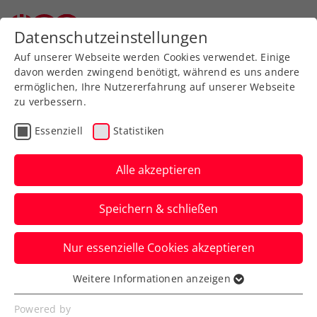
Zurück zur Newsübersicht
Datenschutzeinstellungen
Auf unserer Webseite werden Cookies verwendet. Einige
davon werden zwingend benötigt, während es uns andere
ermöglichen, Ihre Nutzererfahrung auf unserer Webseite
zu verbessern.
Rollstuhltennis
Inklusion
Essenziell
Statistiken
Allgemeine Klasse
Turniere
Alle akzeptieren
Erstklassige Finals bei
Speichern & schließen
win2day Open Tennis
Staatsmeisterschaften
Nur essenzielle Cookies akzeptieren
Lukas Neumayer gegen Joel Schwärzler
Weitere Informationen anzeigen
Essenziell
und Ekaterina Perelygina gegen Arabella
Essenzielle Cookies werden für grundlegende
Powered by
Koller lauten die Endspiele.