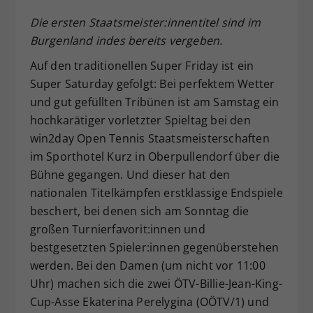
Dieser Wert speichert Ihre Consent-
Die ersten Staatsmeister:innentitel sind im
Einstellungen. Unter anderem eine
Burgenland indes bereits vergeben.
zufällig generierte ID, für die
Zweck
historische Speicherung Ihrer
Auf den traditionellen Super Friday ist ein
vorgenommen Einstellungen, falls der
Super Saturday gefolgt: Bei perfektem Wetter
Webseiten-Betreiber dies eingestellt
und gut gefüllten Tribünen ist am Samstag ein
hat.
hochkarätiger vorletzter Spieltag bei den
win2day Open Tennis Staatsmeisterschaften
im Sporthotel Kurz in Oberpullendorf über die
Bühne gegangen. Und dieser hat den
nationalen Titelkämpfen erstklassige Endspiele
beschert, bei denen sich am Sonntag die
großen Turnierfavorit:innen und
bestgesetzten Spieler:innen gegenüberstehen
werden. Bei den Damen (um nicht vor 11:00
Uhr) machen sich die zwei ÖTV-Billie-Jean-King-
Cup-Asse Ekaterina Perelygina (OÖTV/1) und