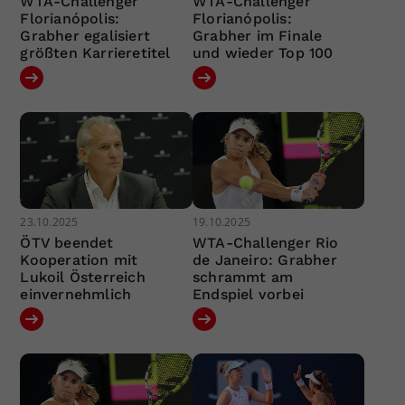
WTA-Challenger
WTA-Challenger
Florianópolis:
Florianópolis:
Grabher egalisiert
Grabher im Finale
größten Karrieretitel
und wieder Top 100
23.10.2025
19.10.2025
ÖTV beendet
WTA-Challenger Rio
Kooperation mit
de Janeiro: Grabher
Lukoil Österreich
schrammt am
einvernehmlich
Endspiel vorbei