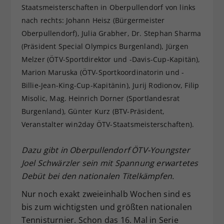
Staatsmeisterschaften in Oberpullendorf von links
Dieser Wert speichert Ihre Consent-
nach rechts: Johann Heisz (Bürgermeister
Einstellungen. Unter anderem eine
Oberpullendorf), Julia Grabher, Dr. Stephan Sharma
zufällig generierte ID, für die
Zweck
historische Speicherung Ihrer
(Präsident Special Olympics Burgenland), Jürgen
vorgenommen Einstellungen, falls der
Melzer (ÖTV-Sportdirektor und -Davis-Cup-Kapitän),
Webseiten-Betreiber dies eingestellt
Marion Maruska (ÖTV-Sportkoordinatorin und -
hat.
Billie-Jean-King-Cup-Kapitänin), Jurij Rodionov, Filip
Misolic, Mag. Heinrich Dorner (Sportlandesrat
Burgenland), Günter Kurz (BTV-Präsident,
Veranstalter win2day ÖTV-Staatsmeisterschaften).
Dazu gibt in Oberpullendorf ÖTV-Youngster
Joel Schwärzler sein mit Spannung erwartetes
Debüt bei den nationalen Titelkämpfen.
Nur noch exakt zweieinhalb Wochen sind es
bis zum wichtigsten und größten nationalen
Tennisturnier. Schon das 16. Mal in Serie