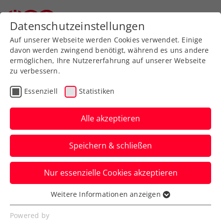
Zurück zur Newsübersicht
Datenschutzeinstellungen
Auf unserer Webseite werden Cookies verwendet. Einige
davon werden zwingend benötigt, während es uns andere
ermöglichen, Ihre Nutzererfahrung auf unserer Webseite
zu verbessern.
Rollstuhltennis
Allgemeine Klasse
Essenziell
Statistiken
Turniere
Alle akzeptieren
Daviscupper, Grabher &
Speichern & schließen
Co.: Staransturm bei
win2day ÖTV-
Nur essenzielle Cookies akzeptieren
Staatsmeisterschaften
Weitere Informationen anzeigen
Essenziell
Jurij Rodionov, Filip Misolic, der zweifache
Essenzielle Cookies werden für grundlegende
Powered by