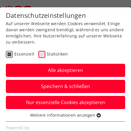
Zurück zur Newsübersicht
Datenschutzeinstellungen
Auf unserer Webseite werden Cookies verwendet. Einige
davon werden zwingend benötigt, während es uns andere
ermöglichen, Ihre Nutzererfahrung auf unserer Webseite
zu verbessern.
Turniere
ATP
WTA
Essenziell
Statistiken
US Open: Rodionov
fordert in der
Alle akzeptieren
Qualifikation Ex-
Speichern & schließen
Weltranglisten-26.
Nur essenzielle Cookies akzeptieren
Der erste Gegner von Österreichs
aktueller Nummer zwei in New York
Weitere Informationen anzeigen
Essenziell
lautet Filip Krajinovic.
Essenzielle Cookies werden für grundlegende
Powered by