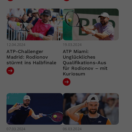
12.04.2024
19.03.2024
ATP-Challenger
ATP Miami:
Madrid: Rodionov
Unglückliches
stürmt ins Halbfinale
Qualifikations-Aus
für Rodionov – mit
Kuriosum
07.03.2024
06.03.2024