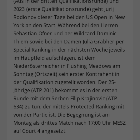
(Aus in der dritten Qualifikationsrunde) und
Dieser Wert speichert Ihre Consent-
2023 (erste Qualifikationsrunde) geht Jurij
Einstellungen. Unter anderem eine
Rodionov dieser Tage bei den US Open in New
zufällig generierte ID, für die
York an den Start. Während bei den Herren
Zweck
historische Speicherung Ihrer
Sebastian Ofner und per Wildcard Dominic
vorgenommen Einstellungen, falls der
Thiem sowie bei den Damen Julia Grabher per
Webseiten-Betreiber dies eingestellt
hat.
Special Ranking in der nächsten Woche jeweils
im Hauptfeld aufschlagen, ist dem
Niederösterreicher in Flushing Meadows am
Sonntag (Ortszeit) sein erster Kontrahent in
der Qualifikation zugeteilt worden. Der 25-
Jährige (ATP 201) bekommt es in der ersten
Runde mit dem Serben Filip Krajinovic (ATP
634) zu tun, der mittels Protected Ranking mit
von der Partie ist. Die Begegnung ist am
Montag als drittes Match nach 17:00 Uhr MESZ
auf Court 4 angesetzt.