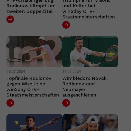
ATP-Challenger Zug:
Triumphe für Misolic
Rodionov kämpft um
und Koller bei
zweiten Doppeltitel
win2day ÖTV-
Staatsmeisterschaften
06.07.2024
24.06.2024
Topfinale Rodionov
Wimbledon: Novak,
gegen Misolic bei
Rodionov und
win2day ÖTV-
Neumayer
Staatsmeisterschaften
ausgeschieden