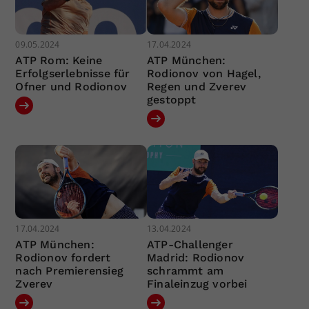
09.05.2024
17.04.2024
ATP Rom: Keine
ATP München:
Erfolgserlebnisse für
Rodionov von Hagel,
Ofner und Rodionov
Regen und Zverev
gestoppt
17.04.2024
13.04.2024
ATP München:
ATP-Challenger
Rodionov fordert
Madrid: Rodionov
nach Premierensieg
schrammt am
Zverev
Finaleinzug vorbei