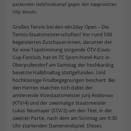
packenden Halbfinalkampf gegen den topgesetzten
Dieser Wert speichert Ihre Consent-
Filip Misolic.
Einstellungen. Unter anderem eine
zufällig generierte ID, für die
Zweck
historische Speicherung Ihrer
Großes Tennis bei den win2day Open – Die
vorgenommen Einstellungen, falls der
Tennis-Staatsmeisterschaften! Vor rund 500
Webseiten-Betreiber dies eingestellt
begeisterten Zuschauer:innen, darunter der
hat.
für eine Topstimmung sorgende ÖTV-Davis-
Cup-Fanclub, hat im TC Sport-Hotel-Kurz in
Oberpullendorf am Samstag der hochkarätig
besetzte Halbfinaltag stattgefunden. Und
hochklassige Finalbegegnungen beschert: Bei
den Herren matchen sich dabei der
amtierende Vizestaatsmeister Jurij Rodionov
(KTV/4) und der zweimalige Staatsmeister
Lukas Neumayer (STV/2) um den Titel, in der
zweiten Partie, nach dem am Sonntag um 9:30
Uhr startenden Damenendspiel. Dieses