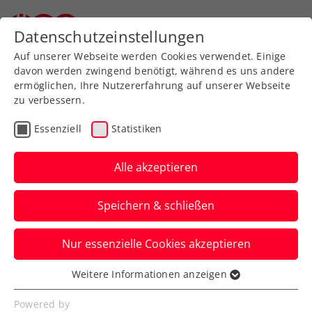
Zurück zur Newsübersicht
Datenschutzeinstellungen
Auf unserer Webseite werden Cookies verwendet. Einige
davon werden zwingend benötigt, während es uns andere
ermöglichen, Ihre Nutzererfahrung auf unserer Webseite
zu verbessern.
Rollstuhltennis
Inklusion
Essenziell
Statistiken
Allgemeine Klasse
Turniere
Alle akzeptieren
Rodionov-Revanche bei
Speichern & schließen
win2day Open – Die
Tennis-
Nur essenzielle Cookies akzeptieren
Staatsmeisterschaften
Weitere Informationen anzeigen
Essenziell
Das ÖTV-Ass gewinnt die Neuauflage des
Essenzielle Cookies werden für grundlegende
Powered by