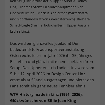
Reichel (Turnierdirektorin Upper Austria Ladies
Dieser Wert speichert Ihre Consent-
Linz), Thomas Stelzer (Landeshauptmann von
Einstellungen. Unter anderem eine
Oberösterreich), Markus Achleitner (Wirtschafts-
zufällig generierte ID, für die
und Sportlandesrat von Oberösterreich), Barbara
Zweck
historische Speicherung Ihrer
Schett-Eagle (Turnierbotschafterin Upper Austria
vorgenommen Einstellungen, falls der
Ladies Linz).
Webseiten-Betreiber dies eingestellt
hat.
Das wird ein glanzvolles Jubiläum! Die
bedeutendste Frauensportveranstaltung
Österreichs feiert im Jahr 2026 ihr 35-jähriges
Bestehen und glänzt mit einem spektakulären
Setup. Das Upper Austria Ladies Linz wird vom
5. bis 12. April 2026 im Design Center Linz
erstmals auf Sand ausgetragen und bietet den
Fans somit ein ganz neues Tenniserlebnis.
WTA-History made in Linz (1991–2026):
Glückwünsche von Billie Jean King