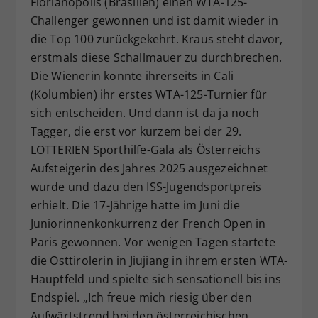
Florianópolis (Brasilien) einen WTA-125-
Challenger gewonnen und ist damit wieder in
die Top 100 zurückgekehrt. Kraus steht davor,
erstmals diese Schallmauer zu durchbrechen.
Die Wienerin konnte ihrerseits in Cali
(Kolumbien) ihr erstes WTA-125-Turnier für
sich entscheiden. Und dann ist da ja noch
Tagger, die erst vor kurzem bei der 29.
LOTTERIEN Sporthilfe-Gala als Österreichs
Aufsteigerin des Jahres 2025 ausgezeichnet
wurde und dazu den ISS-Jugendsportpreis
erhielt. Die 17-Jährige hatte im Juni die
Juniorinnenkonkurrenz der French Open in
Paris gewonnen. Vor wenigen Tagen startete
die Osttirolerin in Jiujiang in ihrem ersten WTA-
Hauptfeld und spielte sich sensationell bis ins
Endspiel. „Ich freue mich riesig über den
Aufwärtstrend bei den österreichischen