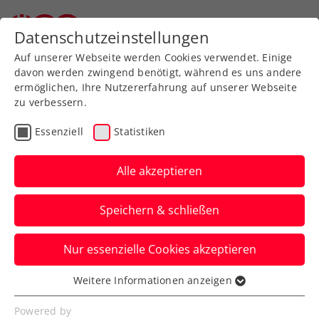
Zurück zur Newsübersicht
Datenschutzeinstellungen
Auf unserer Webseite werden Cookies verwendet. Einige
davon werden zwingend benötigt, während es uns andere
ermöglichen, Ihre Nutzererfahrung auf unserer Webseite
zu verbessern.
WTA
Turniere
Essenziell
Statistiken
Jubiläum und
Sandplatzpremiere beim
Alle akzeptieren
35. Upper Austria Ladies
Speichern & schließen
Linz
Nur essenzielle Cookies akzeptieren
Österreichs größtes Damentennisturnier
findet vom 5. bis 12. April 2026 im Design
Weitere Informationen anzeigen
Essenziell
Center Linz statt.
Essenzielle Cookies werden für grundlegende
Powered by