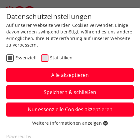
Zurück zur Newsübersicht
Datenschutzeinstellungen
Auf unserer Webseite werden Cookies verwendet. Einige
davon werden zwingend benötigt, während es uns andere
ermöglichen, Ihre Nutzererfahrung auf unserer Webseite
zu verbessern.
Turniere
ATP
Essenziell
Statistiken
NÖ Open powered by
EVN: Aus 8 mach 3 –
Alle akzeptieren
Rodionov, Melzer, Miedler
Speichern & schließen
weiter dabei
Nur essenzielle Cookies akzeptieren
Lukas Neumayer, Dennis Novak, Neil
Oberleitner, Sandro Kopp, Filip Misolic
Weitere Informationen anzeigen
Essenziell
sind beim ATP-Challenger in Tulln out.
Essenzielle Cookies werden für grundlegende
Powered by