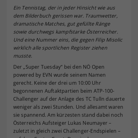
Dieser Wert speichert Ihre Consent-
Ein Tennistag, der in jeder Hinsicht wie aus
Einstellungen. Unter anderem eine
dem Bilderbuch gerissen war. Traumwetter,
zufällig generierte ID, für die
dramatische Matches, gut gefüllte Ränge
Zweck
historische Speicherung Ihrer
sowie durchwegs kampfstarke Österreicher.
vorgenommen Einstellungen, falls der
Und eine Nummer eins, die gegen Filip Misolic
Webseiten-Betreiber dies eingestellt
wirklich alle sportlichen Register ziehen
hat.
musste.
Der „Super Tuesday“ bei den NÖ Open
powered by EVN wurde seinem Namen
gerecht. Keine der drei um 10:00 Uhr
begonnenen Auftaktpartien beim ATP-100-
Challenger auf der Anlage des TC Tulln dauerte
weniger als zwei Stunden. Und allesamt waren
sie spannend. Am kürzesten stand dabei noch
Österreichs Aufsteiger Lukas Neumayer –
zuletzt in gleich zwei Challenger-Endspielen –