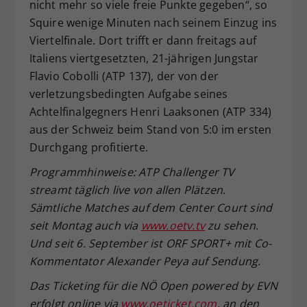
nicht mehr so viele freie Punkte gegeben“, so
Squire wenige Minuten nach seinem Einzug ins
Viertelfinale. Dort trifft er dann freitags auf
Italiens viertgesetzten, 21-jährigen Jungstar
Flavio Cobolli (ATP 137), der von der
verletzungsbedingten Aufgabe seines
Achtelfinalgegners Henri Laaksonen (ATP 334)
aus der Schweiz beim Stand von 5:0 im ersten
Durchgang profitierte.
Programmhinweise: ATP Challenger TV
streamt täglich live von allen Plätzen.
Sämtliche Matches auf dem Center Court sind
seit Montag auch via
www.oetv.tv
zu sehen.
Und seit 6. September ist ORF SPORT+ mit Co-
Kommentator Alexander Peya auf Sendung.
Das Ticketing für die NÖ Open powered by EVN
erfolgt online via
www.oeticket.com
, an den