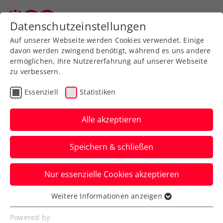
Zurück zur Newsübersicht
Datenschutzeinstellungen
Auf unserer Webseite werden Cookies verwendet. Einige
davon werden zwingend benötigt, während es uns andere
ermöglichen, Ihre Nutzererfahrung auf unserer Webseite
zu verbessern.
Turniere
ATP
Essenziell
Statistiken
NÖ Open powered by
EVN: Dreisatz-Dramen in
Alle akzeptieren
Rot-weiß-rot
Speichern & schließen
Für Jurij Rodionov und Lucas Miedler
Nur essenzielle Cookies akzeptieren
kommt beim ATP-Challenger in Tulln
jeweils knapp das Aus im Achtelfinale.
Weitere Informationen anzeigen
Essenziell
Verfasst von: Presseaussendung / Redaktion, 06.09.2023
Essenzielle Cookies werden für grundlegende
Powered by