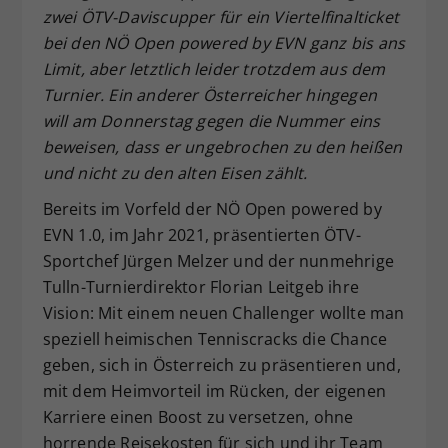
zwei ÖTV-Daviscupper für ein Viertelfinalticket
Dieser Wert speichert Ihre Consent-
bei den NÖ Open powered by EVN ganz bis ans
Einstellungen. Unter anderem eine
Limit, aber letztlich leider trotzdem aus dem
zufällig generierte ID, für die
Zweck
historische Speicherung Ihrer
Turnier. Ein anderer Österreicher hingegen
vorgenommen Einstellungen, falls der
will am Donnerstag gegen die Nummer eins
Webseiten-Betreiber dies eingestellt
beweisen, dass er ungebrochen zu den heißen
hat.
und nicht zu den alten Eisen zählt.
Bereits im Vorfeld der NÖ Open powered by
EVN 1.0, im Jahr 2021, präsentierten ÖTV-
Sportchef Jürgen Melzer und der nunmehrige
Tulln-Turnierdirektor Florian Leitgeb ihre
Vision: Mit einem neuen Challenger wollte man
speziell heimischen Tenniscracks die Chance
geben, sich in Österreich zu präsentieren und,
mit dem Heimvorteil im Rücken, der eigenen
Karriere einen Boost zu versetzen, ohne
horrende Reisekosten für sich und ihr Team