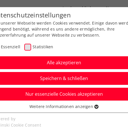
Landesverbände
News
tenschutzeinstellungen
 unserer Webseite werden Cookies verwendet. Einige davon wer
port
Ausbildung
Services
Über uns
ngend benötigt, während es uns andere ermöglichen, Ihre
zererfahrung auf unserer Webseite zu verbessern.
Essenziell
Statistiken
Alle akzeptieren
Speichern & schließen
Nur essenzielle Cookies akzeptieren
Austria Open powered
Weitere Informationen anzeigen
ssenziell
-Duell an Oberleitner
senzielle Cookies werden für grundlegende Funktionen der
ered by
bseite benötigt. Dadurch ist gewährleistet, dass die Webseite
linski Cookie Consent