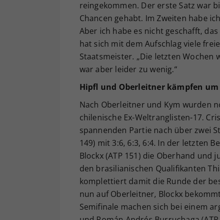
reingekommen. Der erste Satz war bit
Chancen gehabt. Im Zweiten habe ich 
Aber ich habe es nicht geschafft, da
hat sich mit dem Aufschlag viele frei
Staatsmeister. „Die letzten Wochen w
war aber leider zu wenig.“
Hipfl und Oberleitner kämpfen um 
Nach Oberleitner und Kym wurden noch
chilenische Ex-Weltranglisten-17. Cri
spannenden Partie nach über zwei St
149) mit 3:6, 6:3, 6:4. In der letzte
Blockx (ATP 151) die Oberhand und j
den brasilianischen Qualifikanten Th
komplettiert damit die Runde der bes
nun auf Oberleitner, Blockx bekommt 
Semifinale machen sich bei einem arg
und Román Andrés Burruchaga (ATP 1