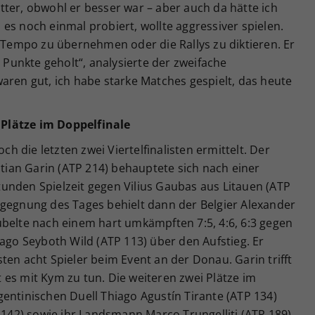
ter, obwohl er besser war – aber auch da hätte ich
es noch einmal probiert, wollte aggressiver spielen.
s Tempo zu übernehmen oder die Rallys zu diktieren. Er
e Punkte geholt“, analysierte der zweifache
aren gut, ich habe starke Matches gespielt, das heute
Plätze im Doppelfinale
 die letzten zwei Viertelfinalisten ermittelt. Der
stian Garin (ATP 214) behauptete sich nach einer
unden Spielzeit gegen Vilius Gaubas aus Litauen (ATP
n Begegnung des Tages behielt dann der Belgier Alexander
ubelte nach einem hart umkämpften 7:5, 4:6, 6:3 gegen
iago Seyboth Wild (ATP 113) über den Aufstieg. Er
ten acht Spieler beim Event an der Donau. Garin trifft
es mit Kym zu tun. Die weiteren zwei Plätze im
entinischen Duell Thiago Agustín Tirante (ATP 134)
42) sowie ihr Landsmann Marco Trungelliti (ATP 189)