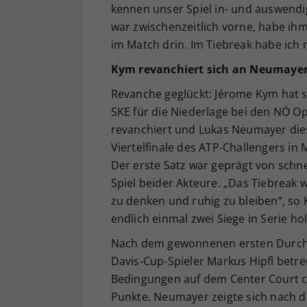
kennen unser Spiel in- und auswendig
war zwischenzeitlich vorne, habe ihm
im Match drin. Im Tiebreak habe ich n
Kym revanchiert sich an Neumaye
Revanche geglückt: Jérome Kym hat 
SKE für die Niederlage bei den NÖ O
revanchiert und Lukas Neumayer dies
Viertelfinale des ATP-Challengers i
Der erste Satz war geprägt von schn
Spiel beider Akteure. „Das Tiebreak 
zu denken und ruhig zu bleiben“, so 
endlich einmal zwei Siege in Serie ho
Nach dem gewonnenen ersten Durchga
Davis-Cup-Spieler Markus Hipfl betreu
Bedingungen auf dem Center Court cle
Punkte. Neumayer zeigte sich nach der