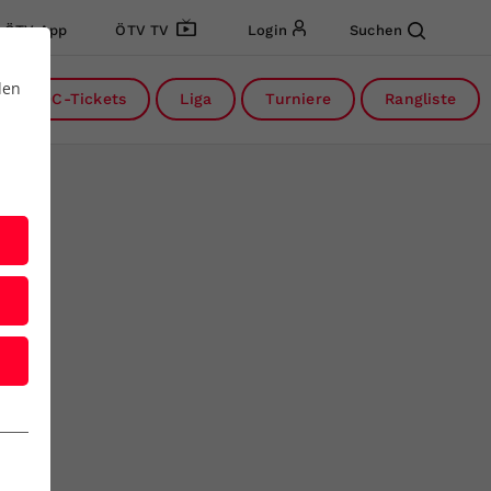
ÖTV App
ÖTV TV
Login
Suchen
den
DC-Tickets
Liga
Turniere
Rangliste