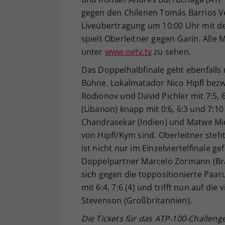
gegen den Chilenen Tomás Barrios Ve
Liveübertragung um 10:00 Uhr mit d
spielt Oberleitner gegen Garin. Alle
unter
www.oetv.tv
zu sehen.
Das Doppelhalbfinale geht ebenfalls 
Bühne. Lokalmatador Nico Hipfl bezw
Rodionov und David Pichler mit 7:5,
(Libanon) knapp mit 0:6, 6:3 und 7:1
Chandrasekar (Indien) und Matwe Mi
von Hipfl/Kym sind. Oberleitner steh
ist nicht nur im Einzelviertelfinale 
Doppelpartner Marcelo Zormann (Bras
sich gegen die toppositionierte Paar
mit 6:4, 7:6 (4) und trifft nun auf d
Stevenson (Großbritannien).
Die Tickets für das ATP-100-Challeng