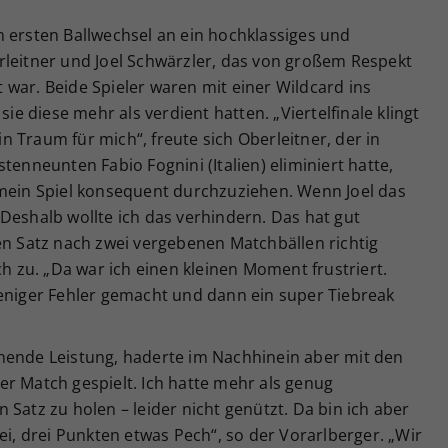
m ersten Ballwechsel an ein hochklassiges und
rleitner und Joel Schwärzler, das von großem Respekt
war. Beide Spieler waren mit einer Wildcard ins
sie diese mehr als verdient hatten. „Viertelfinale klingt
ein Traum für mich“, freute sich Oberleitner, der in
tenneunten Fabio Fognini (Italien) eliminiert hatte,
 mein Spiel konsequent durchzuziehen. Wenn Joel das
Deshalb wollte ich das verhindern. Das hat gut
en Satz nach zwei vergebenen Matchbällen richtig
ch zu. „Da war ich einen kleinen Moment frustriert.
weniger Fehler gemacht und dann ein super Tiebreak
hende Leistung, haderte im Nachhinein aber mit den
r Match gespielt. Ich hatte mehr als genug
Satz zu holen – leider nicht genützt. Da bin ich aber
ei, drei Punkten etwas Pech“, so der Vorarlberger. „Wir