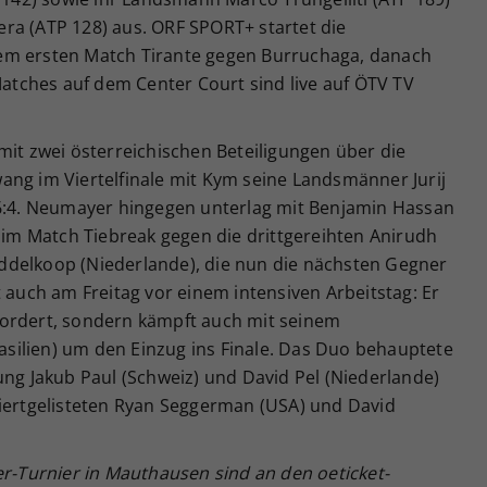
ra (ATP 128) aus. ORF SPORT+ startet die
em ersten Match Tirante gegen Burruchaga, danach
 Matches auf dem Center Court sind live auf ÖTV TV
mit zwei österreichischen Beteiligungen über die
ang im Viertelfinale mit Kym seine Landsmänner Jurij
 6:4. Neumayer hingegen unterlag mit Benjamin Hassan
0 im Match Tiebreak gegen die drittgereihten Anirudh
ddelkoop (Niederlande), die nun die nächsten Gegner
t auch am Freitag vor einem intensiven Arbeitstag: Er
gefordert, sondern kämpft auch mit seinem
ilien) um den Einzug ins Finale. Das Duo behauptete
ung Jakub Paul (Schweiz) und David Pel (Niederlande)
ie viertgelisteten Ryan Seggerman (USA) und David
er-Turnier in Mauthausen sind an den oeticket-