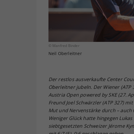
© Manfred Binder
Neil Oberleitner
Der restlos ausverkaufte Center Cou
Oberleitner jubeln. Der Wiener (ATP 
Austria Open powered by SKE
(27. Ap
Freund Joel Schw
ärzler (ATP 327) mit
Mut und Nervenstärke durch – auch 
Weniger Glück hatte hingegen Lukas
siebtgesetzten Schweizer Jérome Ky
mit 6:7 (5), 0:6 geschlagen geben.