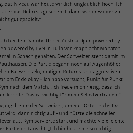
, das Niveau war heute wirklich unglaublich hoch. Ich
 aber das Rebreak geschenkt, dann war er wieder voll
icht gut gespielt.“
r
sich bei den Danube Upper Austria Open powered by
pen powered by EVN in Tulln vor knapp acht Monaten
mal in Schach gehalten. Der Schweizer steht damit im
n Mauthausen. Die Partie begann noch auf Augenhöhe:
ellen Ballwechseln, mutigen Returns und aggressivem
war am Ende okay – ich habe versucht, Punkt für Punkt
Kym nach dem Match. „Ich freue mich riesig, dass ich
len konnte. Das ist wichtig für mein Selbstvertrauen.“
ng drehte der Schweizer, der von Österreichs Ex-
t wird, dann richtig auf – und nützte die schnellen
ver aus. Kym servierte stark und machte viele leichte
 Partie enttäuscht: „Ich bin heute nie so richtig