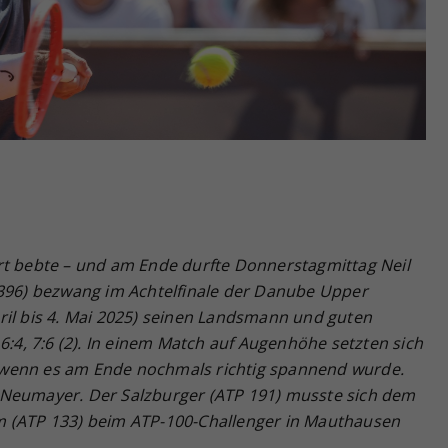
Zweck
generierte ID, für die historische Speicherung
Ihrer vorgenommen Einstellungen, falls der
Webseiten-Betreiber dies eingestellt hat.
rt bebte – und am Ende durfte Donnerstagmittag Neil
396) bezwang im Achtelfinale der
Danube Upper
ril bis 4. Mai 2025) seinen Landsmann und guten
 6:4, 7:6 (2). In einem Match auf Augenh
öhe setzten sich
wenn es am Ende nochmals richtig spannend wurde.
 Neumayer. Der Salzburger (ATP 191) musste sich dem
m (ATP 133) beim ATP-100-Challenger in Mauthausen