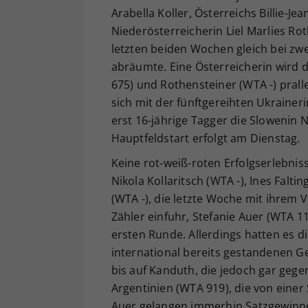
Arabella Koller, Österreichs Billie-J
Niederösterreicherin Liel Marlies Roth
letzten beiden Wochen gleich bei zwei
abräumte. Eine Österreicherin wird de
675) und Rothensteiner (WTA -) prall
sich mit der fünftgereihten Ukrainer
erst 16-jährige Tagger die Slowenin 
Hauptfeldstart erfolgt am Dienstag.
Keine rot-weiß-roten Erfolgserlebniss
Nikola Kollaritsch (WTA -), Ines Falti
(WTA -), die letzte Woche mit ihrem V
Zähler einfuhr, Stefanie Auer (WTA 1
ersten Runde. Allerdings hatten es 
international bereits gestandenen 
bis auf Kanduth, die jedoch gar gege
Argentinien (WTA 919), die von einer
Auer gelangen immerhin Satzgewinne