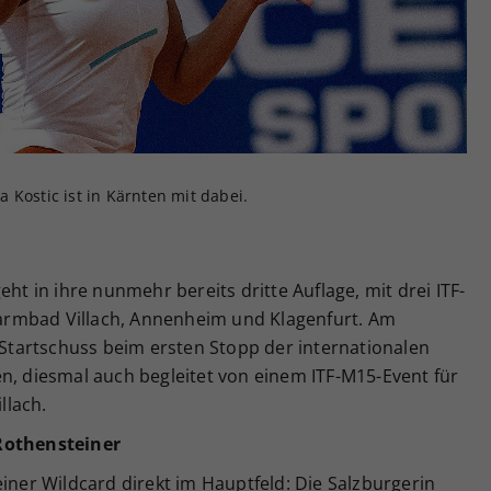
Zweck
generierte ID, für die historische Speicherung
Ihrer vorgenommen Einstellungen, falls der
Webseiten-Betreiber dies eingestellt hat.
 Kostic ist in Kärnten mit dabei.
eht in ihre nunmehr bereits dritte Auflage, mit drei ITF-
rmbad Villach, Annenheim und Klagenfurt. Am
r Startschuss beim ersten Stopp der internationalen
n, diesmal auch begleitet von einem ITF-M15-Event für
llach.
 Rothensteiner
einer Wildcard direkt im Hauptfeld: Die Salzburgerin