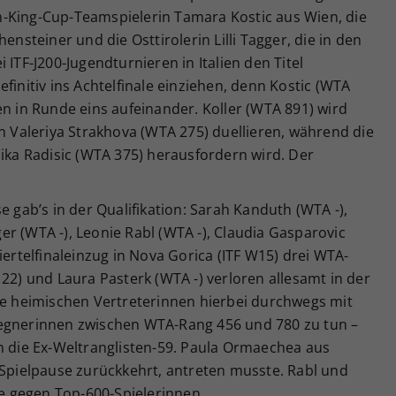
ean-King-Cup-Teamspielerin Tamara Kostic aus Wien, die
ensteiner und die Osttirolerin Lilli Tagger, die in den
 ITF-J200-Jugendturnieren in Italien den Titel
finitiv ins Achtelfinale einziehen, denn Kostic (WTA
en in Runde eins aufeinander. Koller (WTA 891) wird
in Valeriya Strakhova (WTA 275) duellieren, während die
Nika Radisic (WTA 375) herausfordern wird. Der
e gab’s in der Qualifikation: Sarah Kanduth (WTA -),
nger (WTA -), Leonie Rabl (WTA -), Claudia Gasparovic
iertelfinaleinzug in Nova Gorica (ITF W15) drei WTA-
122) und Laura Pasterk (WTA -) verloren allesamt in der
die heimischen Vertreterinnen hierbei durchwegs mit
Gegnerinnen zwischen WTA-Rang 456 und 780 zu tun –
n die Ex-Weltranglisten-59. Paula Ormaechea aus
 Spielpause zurückkehrt, antreten musste. Rabl und
 gegen Top-600-Spielerinnen.