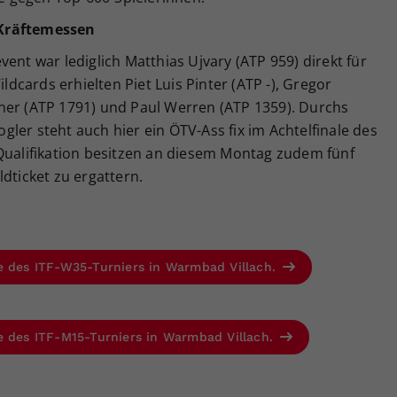
 Kräftemessen
ent war lediglich Matthias Ujvary (ATP 959) direkt für
ildcards erhielten Piet Luis Pinter (ATP -), Gregor
ner (ATP 1791) und Paul Werren (ATP 1359). Durchs
ler steht auch hier ein ÖTV-Ass fix im Achtelfinale des
 Qualifikation besitzen an diesem Montag zudem fünf
dticket zu ergattern.
e des ITF-W35-Turniers in Warmbad Villach.
e des ITF-M15-Turniers in Warmbad Villach.