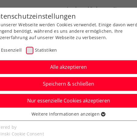
Landesverbände
News
tenschutzeinstellungen
 unserer Webseite werden Cookies verwendet. Einige davon wer
port
Ausbildung
Services
Über uns
ngend benötigt, während es uns andere ermöglichen, Ihre
zererfahrung auf unserer Webseite zu verbessern.
Essenziell
Statistiken
Alle akzeptieren
Speichern & schließen
Nur essenzielle Cookies akzeptieren
ies Lake’s Trophy geht
Weitere Informationen anzeigen
ssenziell
e
senzielle Cookies werden für grundlegende Funktionen der
ered by
bseite benötigt. Dadurch ist gewährleistet, dass die Webseite
linski Cookie Consent