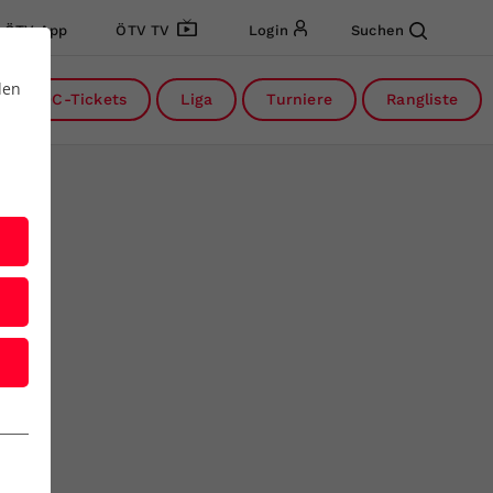
ÖTV App
ÖTV TV
Login
Suchen
den
DC-Tickets
Liga
Turniere
Rangliste