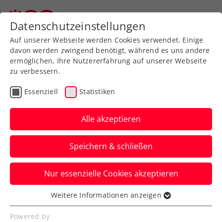
Zurück zur Newsübersicht
Datenschutzeinstellungen
Auf unserer Webseite werden Cookies verwendet. Einige
davon werden zwingend benötigt, während es uns andere
ermöglichen, Ihre Nutzererfahrung auf unserer Webseite
zu verbessern.
ATP
Essenziell
Statistiken
Danube Upper Austria
Open powered by SKE:
Alle akzeptieren
Misolic im Finale – aber
Speichern & schließen
nicht gegen Thiem
Nur essenzielle Cookies akzeptieren
Hamad Medjedovic erweist sich als
Österreicher-Schreck, Sam Weissborn
Weitere Informationen anzeigen
Essenziell
triumphiert im Doppel.
Essenzielle Cookies werden für grundlegende
Powered by