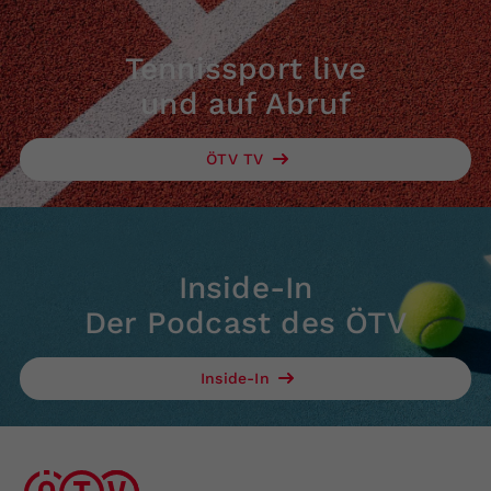
Tennissport live
und auf Abruf
ÖTV TV
Inside-In
Der Podcast des ÖTV
Inside-In