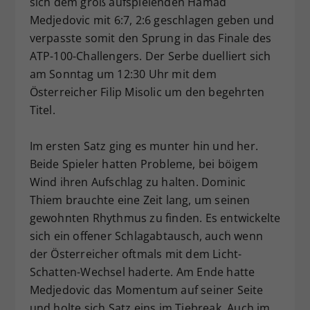
sich dem groß aufspielenden Hamad
Dieser Wert speichert Ihre Consent-
Medjedovic mit 6:7, 2:6 geschlagen geben und
Einstellungen. Unter anderem eine
verpasste somit den Sprung in das Finale des
zufällig generierte ID, für die
ATP-100-Challengers. Der Serbe duelliert sich
Zweck
historische Speicherung Ihrer
am Sonntag um 12:30 Uhr mit dem
vorgenommen Einstellungen, falls der
Österreicher Filip Misolic um den begehrten
Webseiten-Betreiber dies eingestellt
hat.
Titel.
Im ersten Satz ging es munter hin und her.
Beide Spieler hatten Probleme, bei böigem
Wind ihren Aufschlag zu halten. Dominic
Thiem brauchte eine Zeit lang, um seinen
gewohnten Rhythmus zu finden. Es entwickelte
sich ein offener Schlagabtausch, auch wenn
der Österreicher oftmals mit dem Licht-
Schatten-Wechsel haderte. Am Ende hatte
Medjedovic das Momentum auf seiner Seite
und holte sich Satz eins im Tiebreak. Auch im