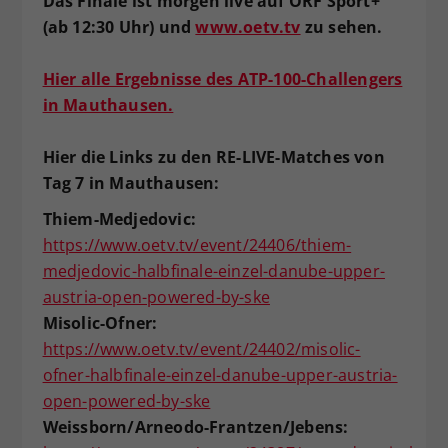
Das Finale ist morgen live auf ORF Sport+
(ab 12:30 Uhr) und
www.oetv.tv
zu sehen.
Hier alle Ergebnisse des ATP-100-Challengers
in Mauthausen.
Hier die Links zu den RE-LIVE-Matches von
Tag 7 in Mauthausen:
Thiem-Medjedovic:
https://www.oetv.tv/event/24406/thiem-
medjedovic-halbfinale-einzel-danube-upper-
austria-open-powered-by-ske
Misolic-Ofner:
https://www.oetv.tv/event/24402/misolic-
ofner-halbfinale-einzel-danube-upper-austria-
open-powered-by-ske
Weissborn/Arneodo-Frantzen/Jebens: