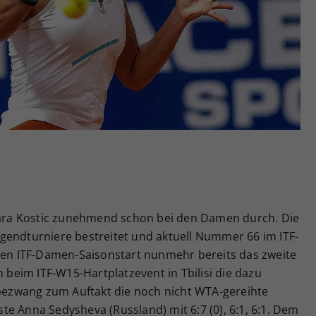
Zweck
generierte ID, für die historische Speicherung
Ihrer vorgenommen Einstellungen, falls der
Webseiten-Betreiber dies eingestellt hat.
amara Kostic zunehmend schon bei den Damen durch. Die
gendturniere bestreitet und aktuell Nummer 66 im ITF-
sten ITF-Damen-Saisonstart nunmehr bereits das zweite
n beim ITF-W15-Hartplatzevent in Tbilisi die dazu
 bezwang zum Auftakt die noch nicht WTA-gereihte
e Anna Sedysheva (Russland) mit 6:7 (0), 6:1, 6:1. Dem