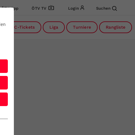
ÖTV App
ÖTV TV
Login
Suchen
den
DC-Tickets
Liga
Turniere
Rangliste