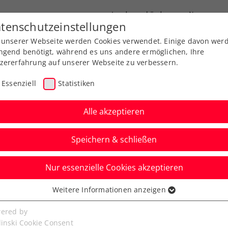
Landesverbände
News
tenschutzeinstellungen
 unserer Webseite werden Cookies verwendet. Einige davon wer
port
Ausbildung
Services
Über uns
ngend benötigt, während es uns andere ermöglichen, Ihre
zererfahrung auf unserer Webseite zu verbessern.
Essenziell
Statistiken
Alle akzeptieren
Speichern & schließen
Nur essenzielle Cookies akzeptieren
tic erreicht nächstes
Weitere Informationen anzeigen
ssenziell
s Damenfinale
senzielle Cookies werden für grundlegende Funktionen der
ered by
bseite benötigt. Dadurch ist gewährleistet, dass die Webseite
linski Cookie Consent