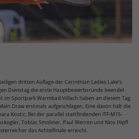
Zweck
generierte ID, für die historische Speicherung
Ihrer vorgenommen Einstellungen, falls der
Webseiten-Betreiber dies eingestellt hat.
teiligen dritten Auflage der Carinthian Ladies Lake’s
igen Dienstag die erste Hauptbewerbsrunde beendet
t im Sportpark Warmbad-Villach haben an diesem Tag
Main Draw erstmals aufgeschlagen. Eine davon hält die
ra Kostic. Bei der parallel stattfindenden ITF-M15-
kogler, Tobias Smoliner, Paul Werren und Nico Hipfl
terreicher das Achtelfinale erreicht.