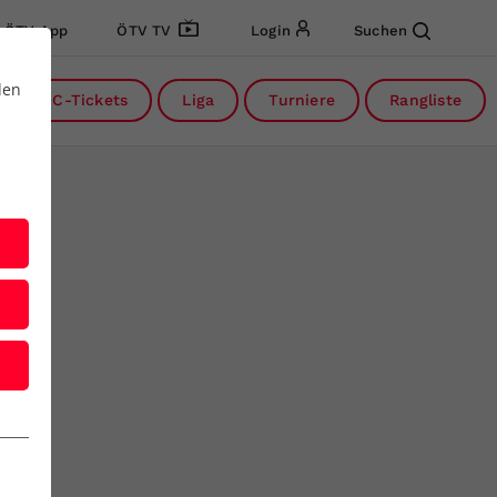
ÖTV App
ÖTV TV
Login
Suchen
den
DC-Tickets
Liga
Turniere
Rangliste