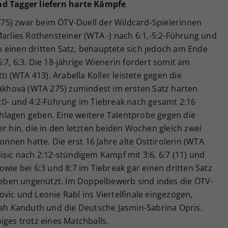
nd Tagger liefern harte Kämpfe
75) zwar beim ÖTV-Duell der Wildcard-Spielerinnen
Marlies Rothensteiner (WTA -) nach 6:1,-5:2-Führung und
 einen dritten Satz, behauptete sich jedoch am Ende
:7, 6:3. Die 18-jährige Wienerin fordert somit am
ti (WTA 413). Arabella Koller leistete gegen die
rakhova (WTA 275) zumindest im ersten Satz harten
3:0- und 4:2-Führung im Tiebreak nach gesamt 2:16
schlagen geben. Eine weitere Talentprobe gegen die
er hin, die in den letzten beiden Wochen gleich zwei
wonnen hatte. Die erst 16 Jahre alte Osttirolerin (WTA
isic nach 2:12-stündigem Kampf mit 3:6, 6:7 (11) und
wie bei 6:3 und 8:7 im Tiebreak gar einen dritten Satz
lieben ungenützt. Im Doppelbewerb sind indes die ÖTV-
vic und Leonie Rabl ins Viertelfinale eingezogen,
arah Kanduth und die Deutsche Jasmin-Sabrina Opris.
iges trotz eines Matchballs.