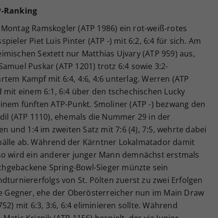
TP-Ranking
 Montag Ramskogler (ATP 1986) ein rot-weiß-rotes
eler Piet Luis Pinter (ATP -) mit 6:2, 6:4 für sich. Am
imischen Sextett nur Matthias Ujvary (ATP 959) aus,
amuel Puskar (ATP 1201) trotz 6:4 sowie 3:2-
tem Kampf mit 6:4, 4:6, 4:6 unterlag. Werren (ATP
 mit einem 6:1, 6:4 über den tschechischen Lucky
einem fünften ATP-Punkt. Smoliner (ATP -) bezwang den
zdil (ATP 1110), ehemals die Nummer 29 in der
en und 1:4 im zweiten Satz mit 7:6 (4), 7:5, wehrte dabei
bälle ab. Während der Kärntner Lokalmatador damit
 so wird ein anderer junger Mann demnächst erstmals
ischgebackene Spring-Bowl-Sieger münzte sein
dturniererfolgs von St. Pölten zuerst zu zwei Erfolgen
hte Gegner, ehe der Oberösterreicher nun im Main Draw
52) mit 6:3, 3:6, 6:4 eliminieren sollte. Während