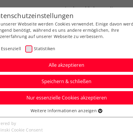
Landesverbände
News
tenschutzeinstellungen
 unserer Webseite werden Cookies verwendet. Einige davon wer
port
Ausbildung
Services
Über uns
ngend benötigt, während es uns andere ermöglichen, Ihre
zererfahrung auf unserer Webseite zu verbessern.
Essenziell
Statistiken
Alle akzeptieren
Speichern & schließen
Nur essenzielle Cookies akzeptieren
llach: Kostic hält
Weitere Informationen anzeigen
ssenziell
hne hoch
senzielle Cookies werden für grundlegende Funktionen der
ered by
bseite benötigt. Dadurch ist gewährleistet, dass die Webseite
linski Cookie Consent