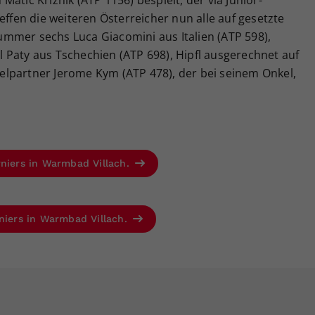
atic Kriznik (ATP 1156) bespielt, der via Junior-
effen die weiteren Österreicher nun alle auf gesetzte
mmer sechs Luca Giacomini aus Italien (ATP 598),
 Paty aus Tschechien (ATP 698), Hipfl ausgerechnet auf
lpartner Jerome Kym (ATP 478), der bei seinem Onkel,
rniers in Warmbad Villach.
rniers in Warmbad Villach.