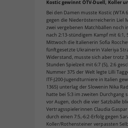
Kostic gewinnt ÖTV-Duell, Koller u
Bei den Damen musste Kostic (WTA 6
gegen die Niederösterreicherin Liel 
zwei vergebenen Matchbällen noch in
nach 2:13-stündigem Kampf mit 6:1, 5
Mittwoch die Italienerin Sofia Rocchet
fünftgesetzte Ukrainerin Valeriya St
Widerstand, musste sich aber trotz 
Stunden Spielzeit mit 6:7 (5), 2:6 ge
Nummer 375 der Welt legte Lilli Tagg
ITF-J200-Jugendturniere in Italien ge
1365) unterlag der Slowenin Nika Rad
hatte bei 5:3 im zweiten Durchgang so
vor Augen, doch die vier Satzbälle b
Vertragsspielerinnen Claudia Gasparo
durch einen 7:5,-6:2-Erfolg gegen S
Koller/Rothensteiner verpassten Selb