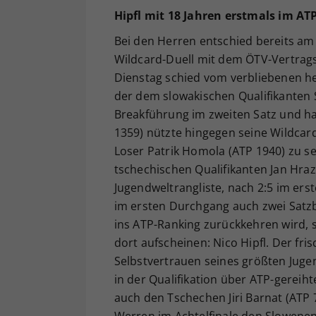
Hipfl mit 18 Jahren erstmals im A
Bei den Herren entschied bereits am
Wildcard-Duell mit dem ÖTV-Vertragsspi
Dienstag schied vom verbliebenen he
der dem slowakischen Qualifikanten S
Breakführung im zweiten Satz und har
1359) nützte hingegen seine Wildcard
Loser Patrik Homola (ATP 1940) zu s
tschechischen Qualifikanten Jan Hra
Jugendweltrangliste, nach 2:5 im erst
im ersten Durchgang auch zwei Satz
ins ATP-Ranking zurückkehren wird,
dort aufscheinen: Nico Hipfl. Der fr
Selbstvertrauen seines größten Jugen
in der Qualifikation über ATP-gerei
auch den Tschechen Jiri Barnat (ATP 7