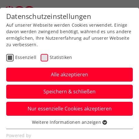
Datenschutzeinstellungen
Auf unserer Webseite werden Cookies verwendet. Einige
davon werden zwingend benötigt, während es uns andere
ermöglichen, Ihre Nutzererfahrung auf unserer Webseite
zu verbessern.
Aktuelle News
Essenziell
Statistiken
Alle akzeptieren
Speichern & schließen
Nur essenzielle Cookies akzeptieren
Weitere Informationen anzeigen
Essenziell
News filtern
Essenzielle Cookies werden für grundlegende
Powered by