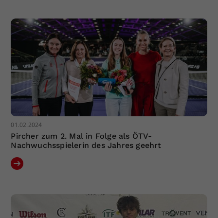
Dieser Wert speichert Ihre Consent-
Einstellungen. Unter anderem eine
zufällig generierte ID, für die
Zweck
historische Speicherung Ihrer
vorgenommen Einstellungen, falls der
Webseiten-Betreiber dies eingestellt
hat.
01.02.2024
Pircher zum 2. Mal in Folge als ÖTV-
Nachwuchsspielerin des Jahres geehrt