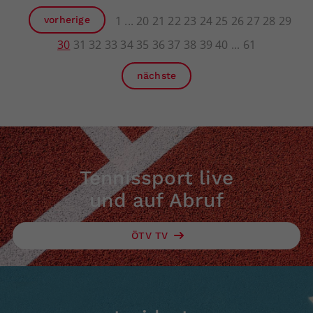
1
20
21
22
23
24
25
26
27
28
29
vorherige
30
31
32
33
34
35
36
37
38
39
40
61
nächste
Tennissport live
und auf Abruf
ÖTV TV