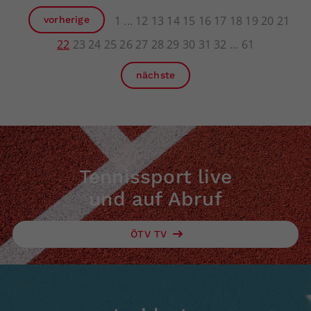
1
12
13
14
15
16
17
18
19
20
21
vorherige
22
23
24
25
26
27
28
29
30
31
32
61
nächste
Tennissport live
und auf Abruf
ÖTV TV