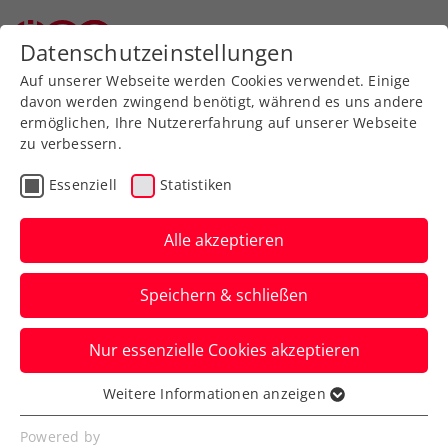
Datenschutzeinstellungen
Auf unserer Webseite werden Cookies verwendet. Einige
davon werden zwingend benötigt, während es uns andere
ermöglichen, Ihre Nutzererfahrung auf unserer Webseite
zu verbessern.
Aktuelle News
Essenziell
Statistiken
Alle akzeptieren
Speichern & schließen
Nur essenzielle Cookies akzeptieren
Weitere Informationen anzeigen
Essenziell
News filtern
Essenzielle Cookies werden für grundlegende
Powered by