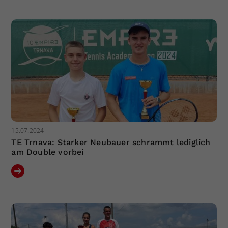
Dieser Wert speichert Ihre Consent-
Einstellungen. Unter anderem eine
zufällig generierte ID, für die
Zweck
historische Speicherung Ihrer
vorgenommen Einstellungen, falls der
Webseiten-Betreiber dies eingestellt
hat.
15.07.2024
TE Trnava: Starker Neubauer schrammt lediglich
am Double vorbei