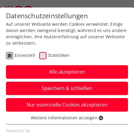
Zurück zur Newsübersicht
Datenschutzeinstellungen
Auf unserer Webseite werden Cookies verwendet. Einige
davon werden zwingend benötigt, während es uns andere
ermöglichen, Ihre Nutzererfahrung auf unserer Webseite
zu verbessern.
Turniere
Kids & Jugend
ITF
Essenziell
Statistiken
ITF Loughborough: Tagger
gibt Versprechen für die
Alle akzeptieren
Zukunft ab
Speichern & schließen
An der Seite von Ex-WTA-Star Francesca
Nur essenzielle Cookies akzeptieren
Schiavone feiert das ÖTV-Talent den
bisher größten Karriereerfolg.
Weitere Informationen anzeigen
Essenziell
Verfasst von: Manuel Wachta, 15.03.2024
Essenzielle Cookies werden für grundlegende
Powered by