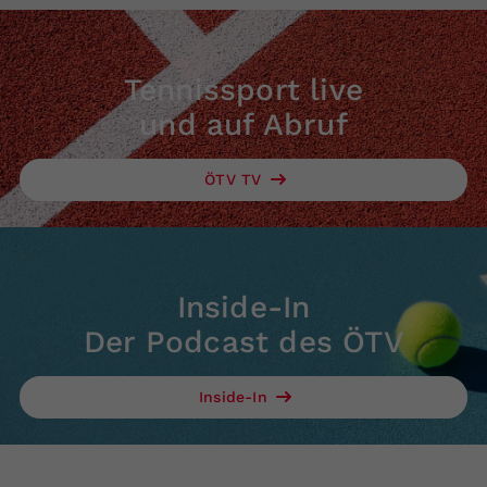
Tennissport live
und auf Abruf
ÖTV TV
Inside-In
Der Podcast des ÖTV
Inside-In