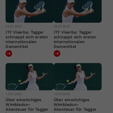
29.07.2024
29.07.2024
ITF Viserba: Tagger
ITF Viserba: Tagger
schnappt sich ersten
schnappt sich ersten
internationalen
internationalen
Damentitel
Damentitel
12.07.2024
12.07.2024
Über einwöchiges
Über einwöchiges
Wimbledon-
Wimbledon-
Abenteuer für Tagger
Abenteuer für Tagger