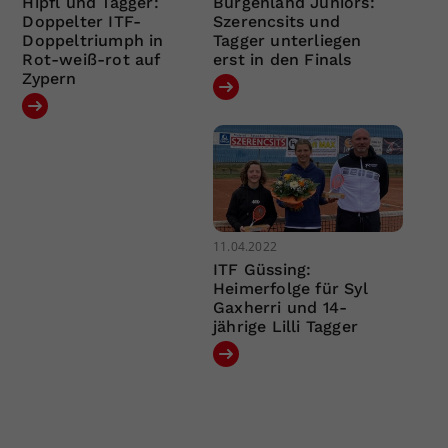
Hipfl und Tagger:
Burgenland Juniors:
Doppelter ITF-
Szerencsits und
Doppeltriumph in
Tagger unterliegen
Rot-weiß-rot auf
erst in den Finals
Zypern
11.04.2022
ITF Güssing:
Heimerfolge für Syl
Gaxherri und 14-
jährige Lilli Tagger