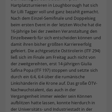
Hartplatzturnieren in Loughborough hat sich
Dieser Wert speichert Ihre Consent-
für Lilli Tagger voll und ganz bezahlt gemacht.
Einstellungen. Unter anderem eine
zufällig generierte ID, für die
Nach dem Einzel-Semifinale und Doppelsieg
Zweck
historische Speicherung Ihrer
beim ersten Event in der letzten Woche hat die
vorgenommen Einstellungen, falls der
16-Jährige bei der zweiten Veranstaltung den
Webseiten-Betreiber dies eingestellt
Einzelbewerb für sich entscheiden können und
hat.
damit ihren bisher größten Karriereerfolg
gefeiert. Die achtgesetzte Osttirolerin (ITF 294)
ließ sich im Finale am Freitag auch nicht von
der zweitgereihten, erst 14-jährigen Giulia
Safina Popa (ITF 197) stoppen und setzte sich
durch ein 6:4, 6:4 über die rumänische
Linkshänderin die Krone auf. Das große ÖTV-
Nachwuchstalent, das auch in der
Vergangenheit immer wieder sein Können
aufblitzen hatte lassen, konnte hierdurch in
der Universitäts- und Industriestadt in der