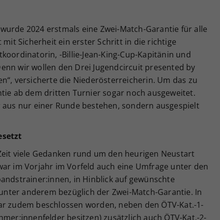
wurde 2024 erstmals eine Zwei-Match-Garantie für alle
mit Sicherheit ein erster Schritt in die richtige
koordinatorin, -Billie-Jean-King-Cup-Kapitänin und
enn wir wollen den Drei Jugendcircuit presented by
n“, versicherte die Niederösterreicherin. Um das zu
ntie ab dem dritten Turnier sogar noch ausgeweitet.
r aus nur einer Runde bestehen, sondern ausgespielt
esetzt
Zeit viele Gedanken rund um den heurigen Neustart
war im Vorjahr im Vorfeld auch eine Umfrage unter den
andstrainer:innen, in Hinblick auf gewünschte
nter anderem bezüglich der Zwei-Match-Garantie. In
war zudem beschlossen worden, neben den ÖTV-Kat.-1-
hmer:innenfelder besitzen) zusätzlich auch ÖTV-Kat.-2-