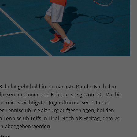
Zweck
generierte ID, für die historische Speicherung
Ihrer vorgenommen Einstellungen, falls der
Webseiten-Betreiber dies eingestellt hat.
Babolat geht bald in die nächste Runde. Nach den
klassen im Jänner und Februar steigt vom 30. Mai bis
terreichs wichtigster Jugendturnierserie. In der
ner Tennisclub in Salzburg aufgeschlagen, bei den
Tennisclub Telfs in Tirol. Noch bis Freitag, dem 24.
en abgegeben werden.