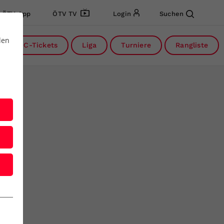
ÖTV App
ÖTV TV
Login
Suchen
den
DC-Tickets
Liga
Turniere
Rangliste