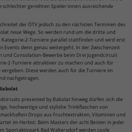
e schlechter gereihten Spieler:innen ausreichende
schreitet der ÖTV jedoch zu den nächsten Terminen des
bolat neue Wege. So werden rund um die dritte und
e Kategorie-2-Turniere parallel stattfinden und wird erst
en Events denn genau weitergeht. In der Zwischenzeit
nen und Consolation-Bewerbe beim Drei Jugendcircuit
rie-2-Turniere attraktiver zu machen und auch für
u vergeben. Diese werden auch für die Turniere im
nd nachgetragen.
Babolat
dcircuits presented by Babolat hinweg dürfen sich die
ige, hochwertige und stylishe Trinkflaschen von
chmackhaften Drops aus Fruchtextrakten, Vitaminen und
rtet im Herbst: Beim Masters der acht Besten in jeder
 im Sportaktivpark Bad Waltersdorf werden coole