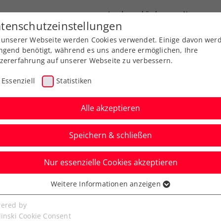
Landesverbände
News
tenschutzeinstellungen
 unserer Webseite werden Cookies verwendet. Einige davon wer
port
Ausbildung
Services
Über uns
ngend benötigt, während es uns andere ermöglichen, Ihre
zererfahrung auf unserer Webseite zu verbessern.
Essenziell
Statistiken
Alle akzeptieren
Speichern & schließen
Nur essenzielle Cookies akzeptieren
cuit presented by
Weitere Informationen anzeigen
ssenziell
uerungen in die
senzielle Cookies werden für grundlegende Funktionen der
ered by
bseite benötigt. Dadurch ist gewährleistet, dass die Webseite
linski Cookie Consent