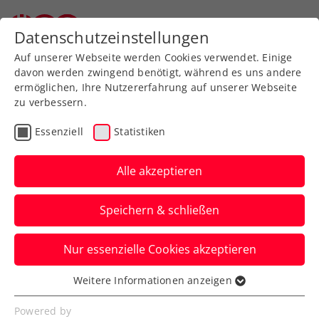
Zurück zur Newsübersicht
Datenschutzeinstellungen
Auf unserer Webseite werden Cookies verwendet. Einige
davon werden zwingend benötigt, während es uns andere
ermöglichen, Ihre Nutzererfahrung auf unserer Webseite
zu verbessern.
Turniere
Kids & Jugend
Essenziell
Statistiken
Drei Jugendcircuit
presented by Babolat mit
Alle akzeptieren
Neuerungen in die
Speichern & schließen
nächste Runde
Nur essenzielle Cookies akzeptieren
Österreichs wichtigste Jugendturnierserie
bietet 2024 zudem coole Preise –
Weitere Informationen anzeigen
Essenziell
besonders beim Masters.
Essenzielle Cookies werden für grundlegende
Powered by