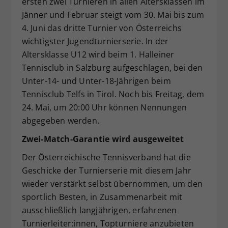
ersten zwei Turnieren in allen Altersklassen im
Dieser Wert speichert Ihre Consent-
Jänner und Februar steigt vom 30. Mai bis zum
Einstellungen. Unter anderem eine
4. Juni das dritte Turnier von Österreichs
zufällig generierte ID, für die
wichtigster Jugendturnierserie. In der
Zweck
historische Speicherung Ihrer
Altersklasse U12 wird beim 1. Halleiner
vorgenommen Einstellungen, falls der
Tennisclub in Salzburg aufgeschlagen, bei den
Webseiten-Betreiber dies eingestellt
hat.
Unter-14- und Unter-18-Jährigen beim
Tennisclub Telfs in Tirol. Noch bis Freitag, dem
24. Mai, um 20:00 Uhr können Nennungen
abgegeben werden.
Zwei-Match-Garantie wird ausgeweitet
Der Österreichische Tennisverband hat die
Geschicke der Turnierserie mit diesem Jahr
wieder verstärkt selbst übernommen, um den
sportlich Besten, in Zusammenarbeit mit
ausschließlich langjährigen, erfahrenen
Turnierleiter:innen, Topturniere anzubieten