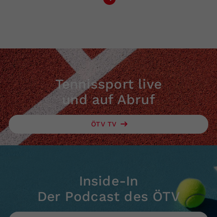
Tennissport live
und auf Abruf
ÖTV TV
Inside-In
Der Podcast des ÖTV