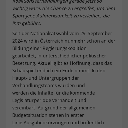
Koalitionsverhandlungen gerade jetzt so
Dieser Wert speichert Ihre Consent-
wichtig wäre, die Chance zu ergreifen, um dem
Einstellungen. Unter anderem eine
Sport jene Aufmerksamkeit zu verleihen, die
zufällig generierte ID, für die
ihm gebührt.
Zweck
historische Speicherung Ihrer
vorgenommen Einstellungen, falls der
Seit der Nationalratswahl vom 29. September
Webseiten-Betreiber dies eingestellt
2024 wird in Österreich nunmehr schon an der
hat.
Bildung einer Regierungskoalition
gearbeitet, in unterschiedlicher politischer
Besetzung. Aktuell gibt es Hoffnung, dass das
Schauspiel endlich ein Ende nimmt. In den
Haupt- und Untergruppen der
Verhandlungsteams wurden und
werden die Inhalte für die kommende
Legislaturperiode verhandelt und
vereinbart. Aufgrund der allgemeinen
Budgetsituation stehen in erster
Linie Ausgabenkürzungen und hoffentlich