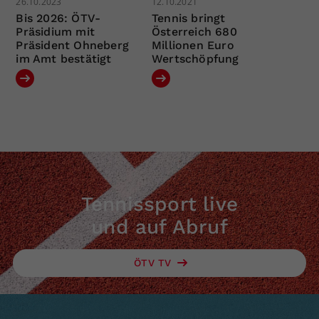
26.10.2023
12.10.2021
Bis 2026: ÖTV-
Tennis bringt
Präsidium mit
Österreich 680
Präsident Ohneberg
Millionen Euro
im Amt bestätigt
Wertschöpfung
Tennissport live
und auf Abruf
ÖTV TV