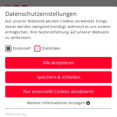
Zurück zur Newsübersicht
Datenschutzeinstellungen
Auf unserer Webseite werden Cookies verwendet. Einige
davon werden zwingend benötigt, während es uns andere
ermöglichen, Ihre Nutzererfahrung auf unserer Webseite
zu verbessern.
Verbands-Info
Essenziell
Statistiken
„Mehr inhaltliche,
strategische und
Alle akzeptieren
personelle Bedeutung für
Speichern & schließen
den Sport“
Nur essenzielle Cookies akzeptieren
ÖTV-Präsident Martin Ohneberg richtet
flammenden Appell an die aktuellen
Weitere Informationen anzeigen
Essenziell
Koalitionsverhandler:innen.
Essenzielle Cookies werden für grundlegende
Powered by