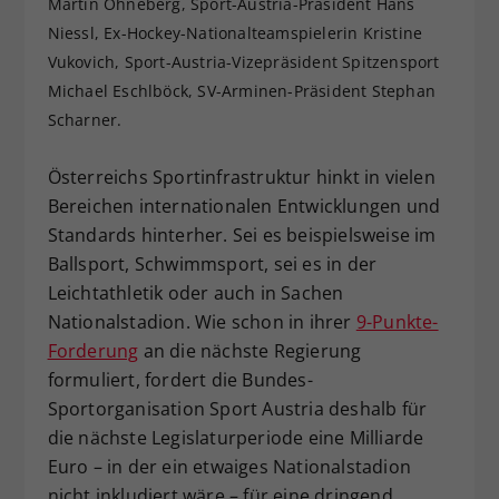
Martin Ohneberg, Sport-Austria-Präsident Hans
Dieser Wert speichert Ihre Consent-
Niessl, Ex-Hockey-Nationalteamspielerin Kristine
Einstellungen. Unter anderem eine
Vukovich, Sport-Austria-Vizepräsident Spitzensport
zufällig generierte ID, für die
Michael Eschlböck, SV-Arminen-Präsident Stephan
Zweck
historische Speicherung Ihrer
Scharner.
vorgenommen Einstellungen, falls der
Webseiten-Betreiber dies eingestellt
hat.
Österreichs Sportinfrastruktur hinkt in vielen
Bereichen internationalen Entwicklungen und
Standards hinterher. Sei es beispielsweise im
Ballsport, Schwimmsport, sei es in der
Leichtathletik oder auch in Sachen
Nationalstadion. Wie schon in ihrer
9-Punkte-
Forderung
an die nächste Regierung
formuliert, fordert die Bundes-
Sportorganisation Sport Austria deshalb für
die nächste Legislaturperiode eine Milliarde
Euro – in der ein etwaiges Nationalstadion
nicht inkludiert wäre – für eine dringend