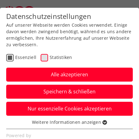
Zurück zur Newsübersicht
Datenschutzeinstellungen
Auf unserer Webseite werden Cookies verwendet. Einige
davon werden zwingend benötigt, während es uns andere
ermöglichen, Ihre Nutzererfahrung auf unserer Webseite
zu verbessern.
Verbands-Info
Essenziell
Statistiken
Warum es sich lohnt,
eine Milliarde in
Alle akzeptieren
Österreichs Sportstätten
Speichern & schließen
zu investieren
Nur essenzielle Cookies akzeptieren
Im österreichischen Sport herrscht
dringender Handlungsbedarf. Auch und
Weitere Informationen anzeigen
Essenziell
besonders im Tennis.
Essenzielle Cookies werden für grundlegende
Powered by