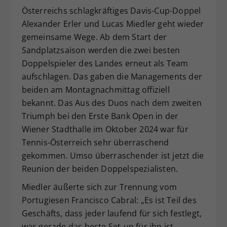
Österreichs schlagkräftiges Davis-Cup-Doppel
Dieser Wert speichert Ihre Consent-
Alexander Erler und Lucas Miedler geht wieder
Einstellungen. Unter anderem eine
zufällig generierte ID, für die
gemeinsame Wege. Ab dem Start der
Zweck
historische Speicherung Ihrer
Sandplatzsaison werden die zwei besten
vorgenommen Einstellungen, falls der
Doppelspieler des Landes erneut als Team
Webseiten-Betreiber dies eingestellt
aufschlagen. Das gaben die Managements der
hat.
beiden am Montagnachmittag offiziell
bekannt. Das Aus des Duos nach dem zweiten
Triumph bei den Erste Bank Open in der
Wiener Stadthalle im Oktober 2024 war für
Tennis-Österreich sehr überraschend
gekommen. Umso überraschender ist jetzt die
Reunion der beiden Doppelspezialisten.
Miedler äußerte sich zur Trennung vom
Portugiesen Francisco Cabral: „Es ist Teil des
Geschäfts, dass jeder laufend für sich festlegt,
was gerade das beste Set-up für ihn ist.