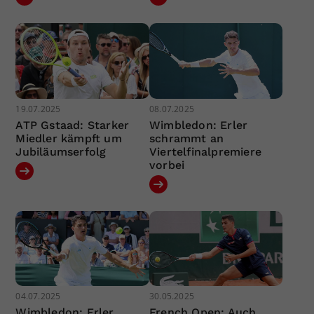
19.07.2025
08.07.2025
ATP Gstaad: Starker
Wimbledon: Erler
Miedler kämpft um
schrammt an
Jubiläumserfolg
Viertelfinalpremiere
vorbei
04.07.2025
30.05.2025
Wimbledon: Erler
French Open: Auch