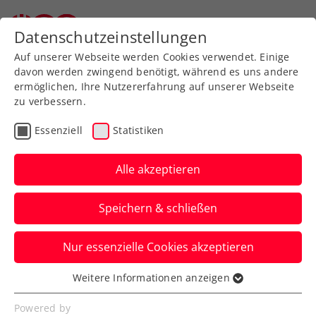
Zurück zur Newsübersicht
Datenschutzeinstellungen
Auf unserer Webseite werden Cookies verwendet. Einige
davon werden zwingend benötigt, während es uns andere
ermöglichen, Ihre Nutzererfahrung auf unserer Webseite
zu verbessern.
ATP
Turniere
Essenziell
Statistiken
Knalleffekt: ÖTV-
Paradedoppel
Alle akzeptieren
Erler/Miedler ist zurück
Speichern & schließen
Österreichs Davis-Cup-Duo bildet ab
Nur essenzielle Cookies akzeptieren
sofort auch abseits der
Nationalmannschaft wieder ein Team.
Weitere Informationen anzeigen
Essenziell
Verfasst von: Presseaussendung / Redaktion, 16.03.2026
Essenzielle Cookies werden für grundlegende
Powered by