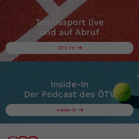
Tennissport live
und auf Abruf
ÖTV TV
Inside-In
Der Podcast des ÖTV
Inside-In