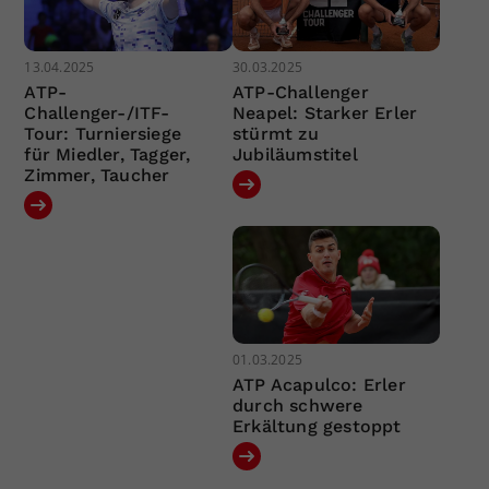
13.04.2025
30.03.2025
ATP-
ATP-Challenger
Challenger-/ITF-
Neapel: Starker Erler
Tour: Turniersiege
stürmt zu
für Miedler, Tagger,
Jubiläumstitel
Zimmer, Taucher
01.03.2025
ATP Acapulco: Erler
durch schwere
Erkältung gestoppt