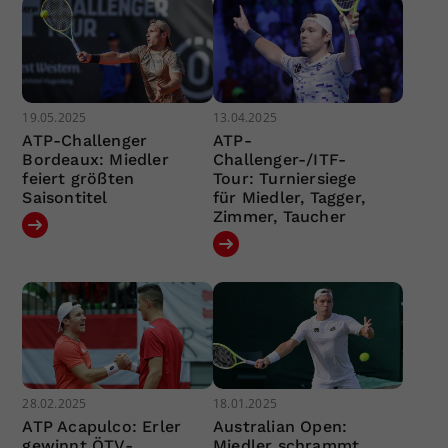
19.05.2025
13.04.2025
ATP-Challenger
ATP-
Bordeaux: Miedler
Challenger-/ITF-
feiert größten
Tour: Turniersiege
Saisontitel
für Miedler, Tagger,
Zimmer, Taucher
28.02.2025
18.01.2025
ATP Acapulco: Erler
Australian Open:
gewinnt ÖTV-
Miedler schrammt