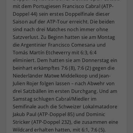
mit dem Portugiesen Francisco Cabral (ATP-
Dieser Wert speichert Ihre Consent-
Doppel 44) sein erstes Doppelfinale dieser
Einstellungen. Unter anderem eine
zufällig generierte ID, für die
Saison auf der ATP-Tour erreicht. Die beiden
Zweck
historische Speicherung Ihrer
sind nach drei Matches noch immer ohne
vorgenommen Einstellungen, falls der
Satzverlust. Zu Beginn hatten sie am Montag
Webseiten-Betreiber dies eingestellt
die Argentinier Francisco Comesana und
hat.
Tomás Martín Etcheverry mit 6:3, 6:4
eliminiert. Dem hatten sie am Donnerstag ein
beinhart erkämpftes 7:6 (8), 7:6 (2) gegen die
Niederländer Matwe Middelkoop und Jean-
Julien Rojer folgen lassen – nach Abwehr von
drei Satzbällen im ersten Durchgang. Und am
Samstag schlugen Cabral/Miedler im
Semifinale auch die Schweizer Lokalmatadore
Jakub Paul (ATP-Doppel 85) und Dominic
Stricker (ATP-Doppel 232), die zusammen eine
Wildcard erhalten hatten, mit 6:1, 7:6 (5).