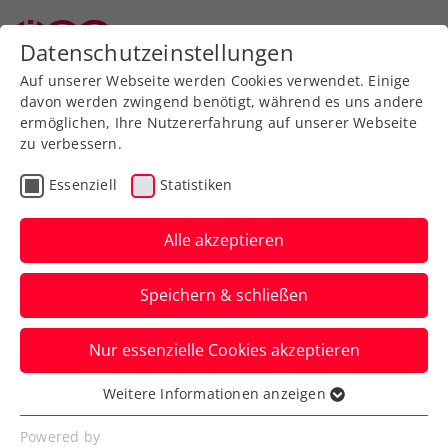
Zurück zur Newsübersicht
Datenschutzeinstellungen
Auf unserer Webseite werden Cookies verwendet. Einige
davon werden zwingend benötigt, während es uns andere
ermöglichen, Ihre Nutzererfahrung auf unserer Webseite
zu verbessern.
ATP
Turniere
Essenziell
Statistiken
ATP Gstaad: Starker
Miedler kämpft um
Alle akzeptieren
Jubiläumserfolg
Speichern & schließen
Das ÖTV-Ass nimmt mit Francisco Cabral
Nur essenzielle Cookies akzeptieren
seinen 50. internationalen
Herrendoppeltitel ins Visier.
Weitere Informationen anzeigen
Essenziell
Verfasst von: Manuel Wachta, 19.07.2025
Essenzielle Cookies werden für grundlegende
Powered by