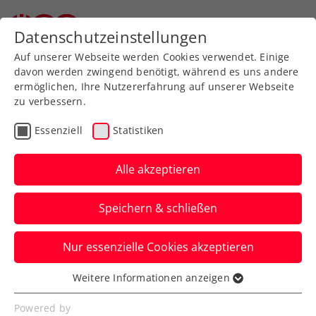
Zurück zur Newsübersicht
Datenschutzeinstellungen
Auf unserer Webseite werden Cookies verwendet. Einige
davon werden zwingend benötigt, während es uns andere
ermöglichen, Ihre Nutzererfahrung auf unserer Webseite
zu verbessern.
Rollstuhltennis
Allgemeine Klasse
Liga
Essenziell
Statistiken
Turniere
Verbands-Info
Kids & Jugend
Alle akzeptieren
Senioren
Speichern & schließen
Just play! Jürgen Melzer:
Nur essenzielle Cookies akzeptieren
„ITN wird das Leben wohl
Weitere Informationen anzeigen
nicht entscheidend
Essenziell
verändern“
Essenzielle Cookies werden für grundlegende
Powered by