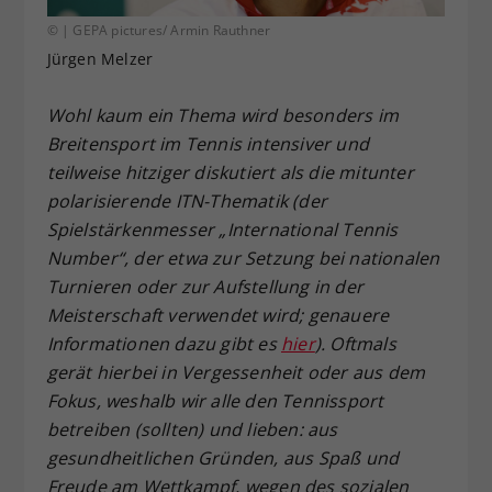
Dieser Wert speichert Ihre Consent-
© | GEPA pictures/ Armin Rauthner
Einstellungen. Unter anderem eine
Jürgen Melzer
zufällig generierte ID, für die
Zweck
historische Speicherung Ihrer
Wohl kaum ein Thema wird besonders im
vorgenommen Einstellungen, falls der
Breitensport im Tennis intensiver und
Webseiten-Betreiber dies eingestellt
teilweise hitziger diskutiert als die mitunter
hat.
polarisierende ITN-Thematik (der
Spielstärkenmesser „International Tennis
Number“, der etwa zur Setzung bei nationalen
Turnieren oder zur Aufstellung in der
Meisterschaft verwendet wird; genauere
Informationen dazu gibt es
hier
). Oftmals
gerät hierbei in Vergessenheit oder aus dem
Fokus, weshalb wir alle den Tennissport
betreiben (sollten) und lieben: aus
gesundheitlichen Gründen, aus Spaß und
Freude am Wettkampf, wegen des sozialen