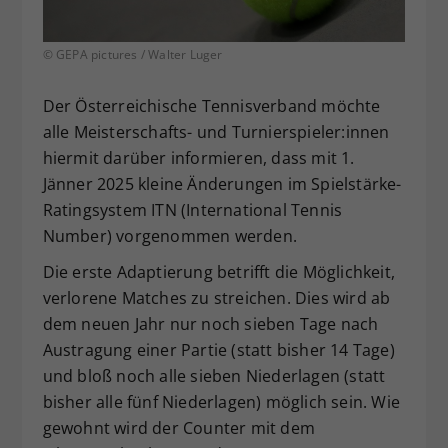
Dieser Wert speichert Ihre Consent-
Einstellungen. Unter anderem eine
© GEPA pictures / Walter Luger
zufällig generierte ID, für die
Zweck
historische Speicherung Ihrer
Der Österreichische Tennisverband möchte
vorgenommen Einstellungen, falls der
alle Meisterschafts- und Turnierspieler:innen
Webseiten-Betreiber dies eingestellt
hat.
hiermit darüber informieren, dass mit 1.
Jänner 2025 kleine Änderungen im Spielstärke-
Ratingsystem ITN (International Tennis
Number) vorgenommen werden.
Die erste Adaptierung betrifft die Möglichkeit,
verlorene Matches zu streichen. Dies wird ab
dem neuen Jahr nur noch sieben Tage nach
Austragung einer Partie (statt bisher 14 Tage)
und bloß noch alle sieben Niederlagen (statt
bisher alle fünf Niederlagen) möglich sein. Wie
gewohnt wird der Counter mit dem