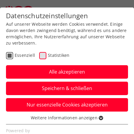
Zurück zur Newsübersicht
Datenschutzeinstellungen
Auf unserer Webseite werden Cookies verwendet. Einige
davon werden zwingend benötigt, während es uns andere
ermöglichen, Ihre Nutzererfahrung auf unserer Webseite
zu verbessern.
Rollstuhltennis
Inklusion
Essenziell
Statistiken
Allgemeine Klasse
Turniere
Alle akzeptieren
Verbands-Info
Kids & Jugend
Senioren
Speichern & schließen
ITN
Nur essenzielle Cookies akzeptieren
Kleine Änderungen im
Weitere Informationen anzeigen
Essenziell
ITN-System mit 1. Jänner
Essenzielle Cookies werden für grundlegende
Powered by