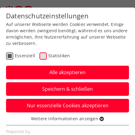
Zurück zur Newsübersicht
Datenschutzeinstellungen
Auf unserer Webseite werden Cookies verwendet. Einige
davon werden zwingend benötigt, während es uns andere
ermöglichen, Ihre Nutzererfahrung auf unserer Webseite
zu verbessern.
Ausbildung
Kids & Jugend
Essenziell
Statistiken
Jürgen on Tour:
Stürmischer Start beim
Alle akzeptieren
WTV
Speichern & schließen
Wiens Nachwuchs weiß Jürgen Melzer zu
Nur essenzielle Cookies akzeptieren
begeistern – und fügt dem ÖTV-
Sportdirektor gar eine Niederlage zu.
Weitere Informationen anzeigen
Essenziell
Verfasst von: Manuel Wachta, 12.05.2026
Essenzielle Cookies werden für grundlegende
Powered by