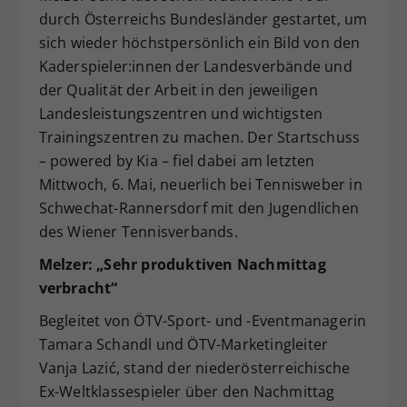
durch Österreichs Bundesländer gestartet, um
Dieser Wert speichert Ihre Consent-
sich wieder höchstpersönlich ein Bild von den
Einstellungen. Unter anderem eine
zufällig generierte ID, für die
Kaderspieler:innen der Landesverbände und
Zweck
historische Speicherung Ihrer
der Qualität der Arbeit in den jeweiligen
vorgenommen Einstellungen, falls der
Landesleistungszentren und wichtigsten
Webseiten-Betreiber dies eingestellt
Trainingszentren zu machen. Der Startschuss
hat.
– powered by Kia – fiel dabei am letzten
Mittwoch, 6. Mai, neuerlich bei Tennisweber in
Schwechat-Rannersdorf mit den Jugendlichen
des Wiener Tennisverbands.
Melzer: „Sehr produktiven Nachmittag
verbracht“
Begleitet von ÖTV-Sport- und -Eventmanagerin
Tamara Schandl und ÖTV-Marketingleiter
Vanja Lazić, stand der niederösterreichische
Ex-Weltklassespieler über den Nachmittag