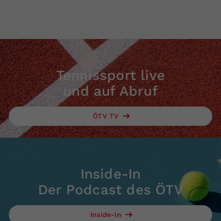
Tennissport live
und auf Abruf
ÖTV TV
Inside-In
Der Podcast des ÖTV
Inside-In