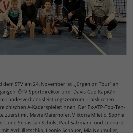
Zweck
generierte ID, für die historische Speicherung
Ihrer vorgenommen Einstellungen, falls der
Webseiten-Betreiber dies eingestellt hat.
dem STV am 24. November ist „Jürgen on Tour“ an
angen. ÖTV-Sportdirektor und -Davis-Cup-Kapitän
i im Landesverbandsleistungszentrum Traiskirchen
reichischen A-Kaderspieler:innen. Der Ex-ATP-Top-Ten-
te zuerst mit Mavie Maierhofer, Viktoria Miletic, Sophia
bert und Sebastian Schöls, Paul Salzmann und Lennard
mit Avril Illetschko, Leonie Schauer, Mia Neumüller,