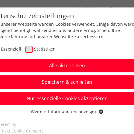
Landesverbände
News
tenschutzeinstellungen
 unserer Webseite werden Cookies verwendet. Einige davon wer
port
Ausbildung
Services
Über uns
ngend benötigt, während es uns andere ermöglichen, Ihre
zererfahrung auf unserer Webseite zu verbessern.
Essenziell
Statistiken
Alle akzeptieren
Speichern & schließen
Nur essenzielle Cookies akzeptieren
topp beim NÖTV:
Weitere Informationen anzeigen
ssenziell
und, warum ich Jürgen
senzielle Cookies werden für grundlegende Funktionen der
ered by
bseite benötigt. Dadurch ist gewährleistet, dass die Webseite
linski Cookie Consent