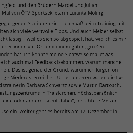
Lingfeld und den Brüdern Marcel und Julian
es Mal von ÖTV-Sportsekretärin Luianta Moling.
gegangenen Stationen sichtlich Spaß beim Training mit
en sich viele wertvolle Tipps. Und auch Melzer selbst
cht lässig – weil es sich so abgespielt hat, wie ich es mir
 Trainer:innen vor Ort und einem guten, großen
unden hat. Ich konnte meine Sichtweise mal etwas
abe ich auch mal Feedback bekommen, warum manche
hen. Das ist genau der Grund, warum ich Jürgen on
hrige Niederösterreicher. Unter anderen waren die Ex-
strainerin Barbara Schwartz sowie Martin Bartosch,
eistungszentrums in Traiskirchen, höchstpersönlich
 eine oder andere Talent dabei“, berichtete Melzer.
ause ein. Weiter geht es bereits am 12. Dezember in