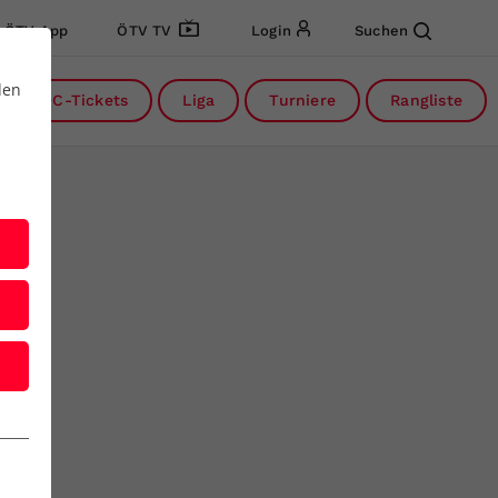
ÖTV App
ÖTV TV
Login
Suchen
den
DC-Tickets
Liga
Turniere
Rangliste