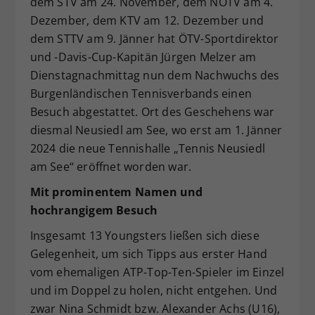
dem STV am 24. November, dem NÖTV am 4.
Dieser Wert speichert Ihre Consent-
Dezember, dem KTV am 12. Dezember und
Einstellungen. Unter anderem eine
dem STTV am 9. Jänner hat ÖTV-Sportdirektor
zufällig generierte ID, für die
und -Davis-Cup-Kapitän Jürgen Melzer am
Zweck
historische Speicherung Ihrer
Dienstagnachmittag nun dem Nachwuchs des
vorgenommen Einstellungen, falls der
Burgenländischen Tennisverbands einen
Webseiten-Betreiber dies eingestellt
hat.
Besuch abgestattet. Ort des Geschehens war
diesmal Neusiedl am See, wo erst am 1. Jänner
2024 die neue Tennishalle „Tennis Neusiedl
am See“ eröffnet worden war.
Mit prominentem Namen und
hochrangigem Besuch
Insgesamt 13 Youngsters ließen sich diese
Gelegenheit, um sich Tipps aus erster Hand
vom ehemaligen ATP-Top-Ten-Spieler im Einzel
und im Doppel zu holen, nicht entgehen. Und
zwar Nina Schmidt bzw. Alexander Achs (U16),