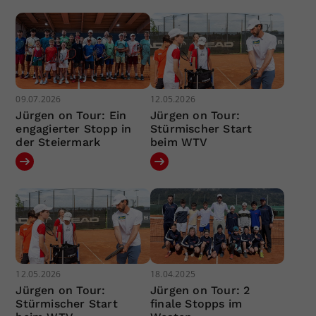
09.07.2026
12.05.2026
Jürgen on Tour: Ein
Jürgen on Tour:
engagierter Stopp in
Stürmischer Start
der Steiermark
beim WTV
12.05.2026
18.04.2025
Jürgen on Tour:
Jürgen on Tour: 2
Stürmischer Start
finale Stopps im