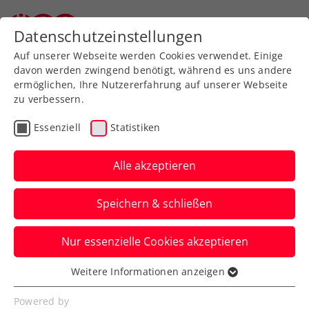
Zurück zur Newsübersicht
Datenschutzeinstellungen
Auf unserer Webseite werden Cookies verwendet. Einige
davon werden zwingend benötigt, während es uns andere
ermöglichen, Ihre Nutzererfahrung auf unserer Webseite
zu verbessern.
Kids & Jugend
Essenziell
Statistiken
Jürgen on Tour: Ein
Kennenlernen der
Alle akzeptieren
burgenländischen
Speichern & schließen
Jüngsten
Nur essenzielle Cookies akzeptieren
ÖTV-Sportdirektor und -Davis-Cup-
Kapitän Jürgen Melzer hat diesmal
Weitere Informationen anzeigen
Essenziell
Neusiedl am See besucht.
Essenzielle Cookies werden für grundlegende
Powered by