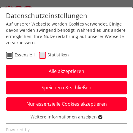
Zurück zur Newsübersicht
Datenschutzeinstellungen
Auf unserer Webseite werden Cookies verwendet. Einige
davon werden zwingend benötigt, während es uns andere
ermöglichen, Ihre Nutzererfahrung auf unserer Webseite
zu verbessern.
Turniere
ITF
Essenziell
Statistiken
ITF Don Benito: Paszek
gewinnt ÖTV-
Alle akzeptieren
Generationenduell gegen
Speichern & schließen
Kostic
Nur essenzielle Cookies akzeptieren
Dafür besitzt Letztere im Südwesten
Spaniens die Chance auf ihren ersten
Weitere Informationen anzeigen
Essenziell
internationalen Damen-Doppeltitel.
Essenzielle Cookies werden für grundlegende
Powered by