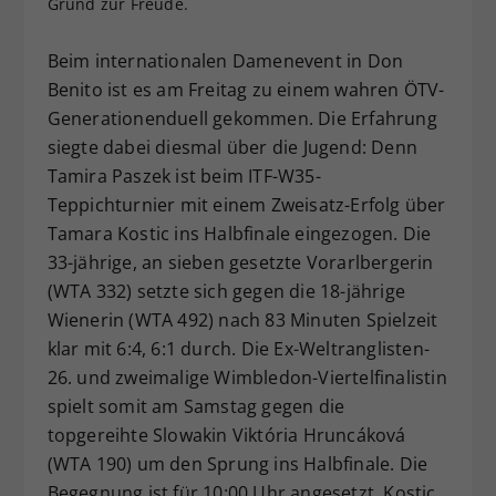
Grund zur Freude.
Dieser Wert speichert Ihre Consent-
Einstellungen. Unter anderem eine
Beim internationalen Damenevent in Don
zufällig generierte ID, für die
Benito ist es am Freitag zu einem wahren ÖTV-
Zweck
historische Speicherung Ihrer
Generationenduell gekommen. Die Erfahrung
vorgenommen Einstellungen, falls der
siegte dabei diesmal über die Jugend: Denn
Webseiten-Betreiber dies eingestellt
hat.
Tamira Paszek ist beim ITF-W35-
Teppichturnier mit einem Zweisatz-Erfolg über
Tamara Kostic ins Halbfinale eingezogen. Die
33-jährige, an sieben gesetzte Vorarlbergerin
(WTA 332) setzte sich gegen die 18-jährige
Wienerin (WTA 492) nach 83 Minuten Spielzeit
klar mit 6:4, 6:1 durch. Die Ex-Weltranglisten-
26. und zweimalige Wimbledon-Viertelfinalistin
spielt somit am Samstag gegen die
topgereihte Slowakin Viktória Hruncáková
(WTA 190) um den Sprung ins Halbfinale. Die
Begegnung ist für 10:00 Uhr angesetzt. Kostic