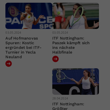
03.05.2024
03.05.2024
Auf Hofmanovas
ITF Nottingham:
Spuren: Kostic
Paszek kämpft sich
ergründet bei ITF-
ins nächste
Turnier in Yecla
Halbfinale
Neuland
28.04.2024
ITF Nottingham:
Größter