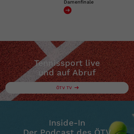
Damenfinale
Tennissport live
und auf Abruf
ÖTV TV
Inside-In
Der Podcast des ÖTV