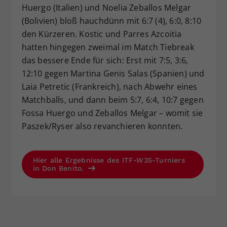
Huergo (Italien) und Noelia Zeballos Melgar
(Bolivien) bloß hauchdünn mit 6:7 (4), 6:0, 8:10
den Kürzeren. Kostic und Parres Azcoitia
hatten hingegen zweimal im Match Tiebreak
das bessere Ende für sich: Erst mit 7:5, 3:6,
12:10 gegen Martina Genis Salas (Spanien) und
Laia Petretic (Frankreich), nach Abwehr eines
Matchballs, und dann beim 5:7, 6:4, 10:7 gegen
Fossa Huergo und Zeballos Melgar – womit sie
Paszek/Ryser also revanchieren konnten.
Hier alle Ergebnisse des ITF-W35-Turniers
in Don Benito.