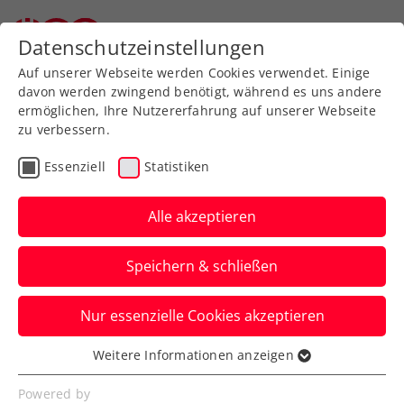
Zurück zur Newsübersicht
Datenschutzeinstellungen
Auf unserer Webseite werden Cookies verwendet. Einige
davon werden zwingend benötigt, während es uns andere
ermöglichen, Ihre Nutzererfahrung auf unserer Webseite
zu verbessern.
Turniere
ITF
Essenziell
Statistiken
Olympia: Schwere
Auslosung für Grabher,
Alle akzeptieren
lösbare Aufgabe für Ofner
Speichern & schließen
Für die ÖTV-Asse geht es in Paris 2024
Nur essenzielle Cookies akzeptieren
frühestens am Samstag mit dem ersten
Aufschlag los.
Weitere Informationen anzeigen
Essenziell
Verfasst von: Manuel Wachta, 25.07.2024
Essenzielle Cookies werden für grundlegende
Powered by