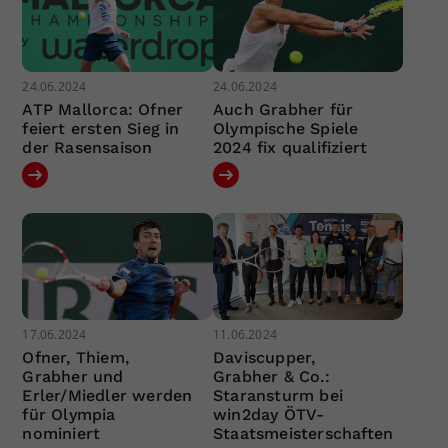
24.06.2024
24.06.2024
ATP Mallorca: Ofner
Auch Grabher für
feiert ersten Sieg in
Olympische Spiele
der Rasensaison
2024 fix qualifiziert
17.06.2024
11.06.2024
Ofner, Thiem,
Daviscupper,
Grabher und
Grabher & Co.:
Erler/Miedler werden
Staransturm bei
für Olympia
win2day ÖTV-
nominiert
Staatsmeisterschaften