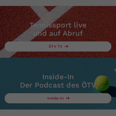
Tennissport live
und auf Abruf
ÖTV TV
Inside-In
Der Podcast des ÖTV
Inside-In