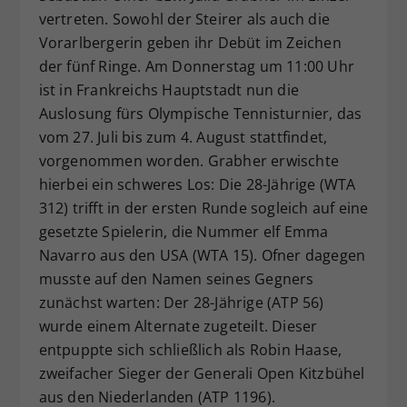
vertreten. Sowohl der Steirer als auch die
Dieser Wert speichert Ihre Consent-
Vorarlbergerin geben ihr Debüt im Zeichen
Einstellungen. Unter anderem eine
zufällig generierte ID, für die
der fünf Ringe. Am Donnerstag um 11:00 Uhr
Zweck
historische Speicherung Ihrer
ist in Frankreichs Hauptstadt nun die
vorgenommen Einstellungen, falls der
Auslosung fürs Olympische Tennisturnier, das
Webseiten-Betreiber dies eingestellt
vom 27. Juli bis zum 4. August stattfindet,
hat.
vorgenommen worden. Grabher erwischte
hierbei ein schweres Los: Die 28-Jährige (WTA
312) trifft in der ersten Runde sogleich auf eine
gesetzte Spielerin, die Nummer elf Emma
Navarro aus den USA (WTA 15). Ofner dagegen
musste auf den Namen seines Gegners
zunächst warten: Der 28-Jährige (ATP 56)
wurde einem Alternate zugeteilt. Dieser
entpuppte sich schließlich als Robin Haase,
zweifacher Sieger der Generali Open Kitzbühel
aus den Niederlanden (ATP 1196).