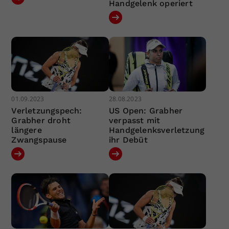
Handgelenk operiert
01.09.2023
28.08.2023
Verletzungspech:
US Open: Grabher
Grabher droht
verpasst mit
längere
Handgelenksverletzung
Zwangspause
ihr Debüt