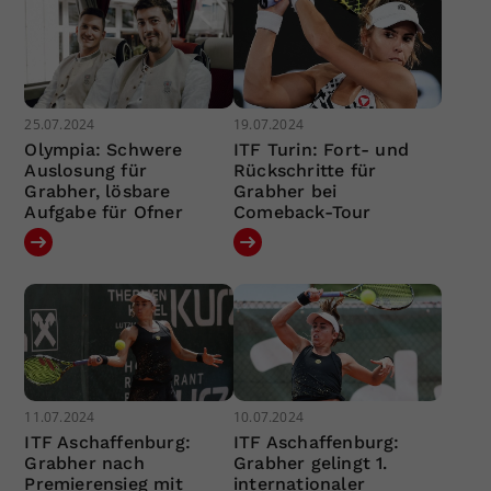
25.07.2024
19.07.2024
Olympia: Schwere
ITF Turin: Fort- und
Auslosung für
Rückschritte für
Grabher, lösbare
Grabher bei
Aufgabe für Ofner
Comeback-Tour
11.07.2024
10.07.2024
ITF Aschaffenburg:
ITF Aschaffenburg:
Grabher nach
Grabher gelingt 1.
Premierensieg mit
internationaler