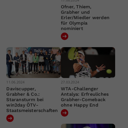
17.06.2024
Ofner, Thiem,
Grabher und
Erler/Miedler werden
für Olympia
nominiert
11.06.2024
27.03.2024
Daviscupper,
WTA-Challenger
Grabher & Co.:
Antalya: Erfreuliches
Staransturm bei
Grabher-Comeback
win2day ÖTV-
ohne Happy End
Staatsmeisterschaften