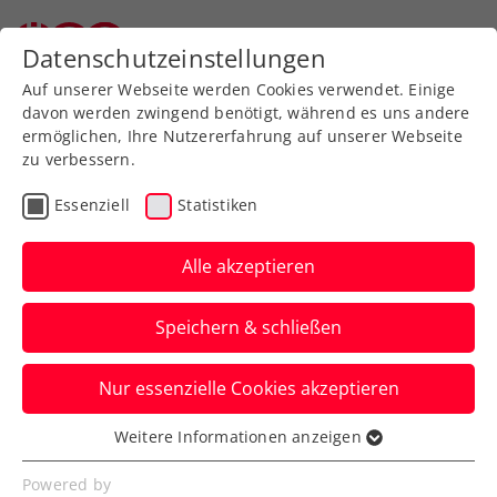
Zurück zur Newsübersicht
Datenschutzeinstellungen
Auf unserer Webseite werden Cookies verwendet. Einige
davon werden zwingend benötigt, während es uns andere
ermöglichen, Ihre Nutzererfahrung auf unserer Webseite
zu verbessern.
ATP
WTA
Turniere
Essenziell
Statistiken
WTA Miami: Grabher
gelingt gewichtiges
Alle akzeptieren
Erfolgserlebnis
Speichern & schließen
Die ÖTV-Spitzenspielerin zieht beim
Nur essenzielle Cookies akzeptieren
Millionenturnier in Florida in die zweite
Hauptrunde ein.
Weitere Informationen anzeigen
Essenziell
Verfasst von: Manuel Wachta, 19.03.2025
Essenzielle Cookies werden für grundlegende
Powered by