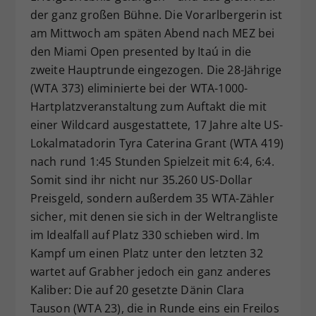
der ganz großen Bühne. Die Vorarlbergerin ist
Dieser Wert speichert Ihre Consent-
am Mittwoch am späten Abend nach MEZ bei
Einstellungen. Unter anderem eine
zufällig generierte ID, für die
den Miami Open presented by Itaú in die
Zweck
historische Speicherung Ihrer
zweite Hauptrunde eingezogen. Die 28-Jährige
vorgenommen Einstellungen, falls der
(WTA 373) eliminierte bei der WTA-1000-
Webseiten-Betreiber dies eingestellt
Hartplatzveranstaltung zum Auftakt die mit
hat.
einer Wildcard ausgestattete, 17 Jahre alte US-
Lokalmatadorin Tyra Caterina Grant (WTA 419)
nach rund 1:45 Stunden Spielzeit mit 6:4, 6:4.
Somit sind ihr nicht nur 35.260 US-Dollar
Preisgeld, sondern außerdem 35 WTA-Zähler
sicher, mit denen sie sich in der Weltrangliste
im Idealfall auf Platz 330 schieben wird. Im
Kampf um einen Platz unter den letzten 32
wartet auf Grabher jedoch ein ganz anderes
Kaliber: Die auf 20 gesetzte Dänin Clara
Tauson (WTA 23), die in Runde eins ein Freilos