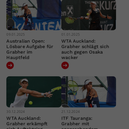
09.01.2025
01.01.2025
Australian Open:
WTA Auckland:
Lösbare Aufgabe für
Grabher schlägt sich
Grabher im
auch gegen Osaka
Hauptfeld
wacker
30.12.2024
21.12.2024
WTA Auckland:
ITF Tauranga:
Grabher erkämpft
Grabher mit