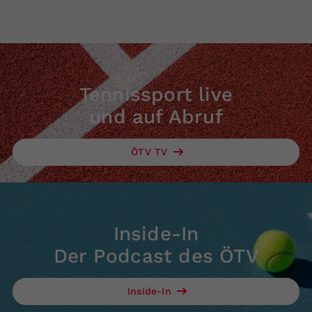
Tennissport live
und auf Abruf
ÖTV TV
Inside-In
Der Podcast des ÖTV
Inside-In