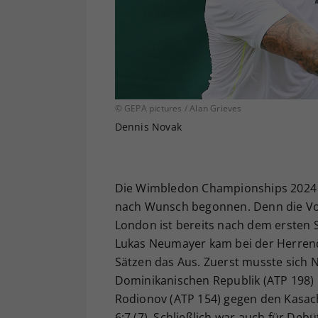
© GEPA pictures / Alan Grieves
Dennis Novak
Die Wimbledon Championships 2024 h
nach Wunsch begonnen. Denn die Vo
London ist bereits nach dem ersten S
Lukas Neumayer kam bei der Herrenqu
Sätzen das Aus. Zuerst musste sich 
Dominikanischen Republik (ATP 198) m
Rodionov (ATP 154) gegen den Kasache
6:7 (7). Schließlich war auch für D