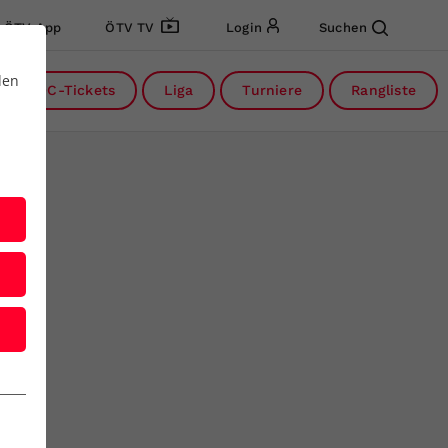
ÖTV App
ÖTV TV
Login
Suchen
den
DC-Tickets
Liga
Turniere
Rangliste