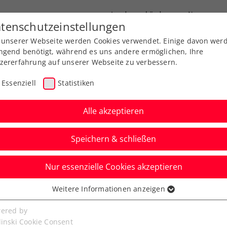
Landesverbände
News
tenschutzeinstellungen
 unserer Webseite werden Cookies verwendet. Einige davon wer
port
Ausbildung
Services
Über uns
ngend benötigt, während es uns andere ermöglichen, Ihre
zererfahrung auf unserer Webseite zu verbessern.
Essenziell
Statistiken
Alle akzeptieren
Speichern & schließen
Nur essenzielle Cookies akzeptieren
vak, Rodionov und
Weitere Informationen anzeigen
ssenziell
eschieden
senzielle Cookies werden für grundlegende Funktionen der
ered by
bseite benötigt. Dadurch ist gewährleistet, dass die Webseite
linski Cookie Consent