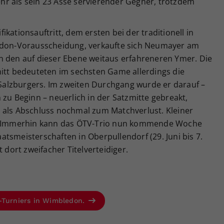
r als sein 23 Asse servierender Gegner, trotzdem
kationsauftritt, dem ersten bei der traditionell in
on-Vorausscheidung, verkaufte sich Neumayer am
n den auf dieser Ebene weitaus erfahreneren Ymer. Die
nitt bedeuteten im sechsten Game allerdings die
alzburgers. Im zweiten Durchgang wurde er darauf –
 zu Beginn – neuerlich in der Satzmitte gebreakt,
 als Abschluss nochmal zum Matchverlust. Kleiner
s: Immerhin kann das ÖTV-Trio nun kommende Woche
tsmeisterschaften in Oberpullendorf (29. Juni bis 7.
 dort zweifacher Titelverteidiger.
m-Turniers in Wimbledon.