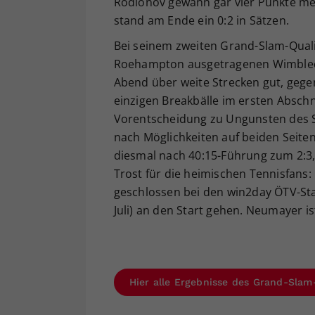
Rodionov gewann gar vier Punkte meh
stand am Ende ein 0:2 in Sätzen.
Bei seinem zweiten Grand-Slam-Qualifi
Roehampton ausgetragenen Wimbled
Abend über weite Strecken gut, gege
einzigen Breakbälle im ersten Absch
Vorentscheidung zu Ungunsten des S
nach Möglichkeiten auf beiden Seiten
diesmal nach 40:15-Führung zum 2:3,
Trost für die heimischen Tennisfan
geschlossen bei den win2day ÖTV-Staa
Juli) an den Start gehen. Neumayer ist
Hier alle Ergebnisse des Grand-Sla