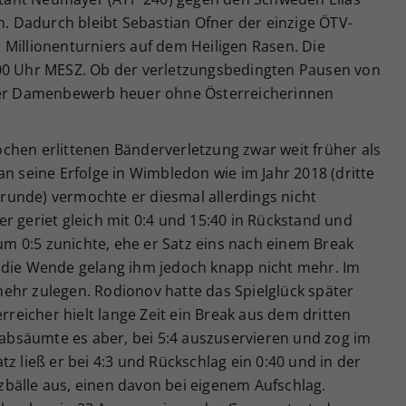
on. Dadurch bleibt Sebastian Ofner der einzige ÖTV-
 Millionenturniers auf dem Heiligen Rasen. Die
:00 Uhr MESZ. Ob der verletzungsbedingten Pausen von
 der Damenbewerb heuer ohne Österreicherinnen
chen erlittenen Bänderverletzung zwar weit früher als
an seine Erfolge in Wimbledon wie im Jahr 2018 (dritte
unde) vermochte er diesmal allerdings nicht
r geriet gleich mit 0:4 und 15:40 in Rückstand und
 0:5 zunichte, ehe er Satz eins nach einem Break
 die Wende gelang ihm jedoch knapp nicht mehr. Im
ehr zulegen. Rodionov hatte das Spielglück später
erreicher hielt lange Zeit ein Break aus dem dritten
erabsäumte es aber, bei 5:4 auszuservieren und zog im
z ließ er bei 4:3 und Rückschlag ein 0:40 und in der
bälle aus, einen davon bei eigenem Aufschlag.