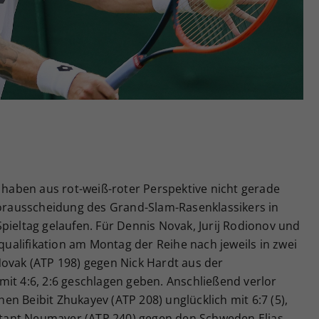
Zweck
generierte ID, für die historische Speicherung
Ihrer vorgenommen Einstellungen, falls der
Webseiten-Betreiber dies eingestellt hat.
aben aus rot-weiß-roter Perspektive nicht gerade
rausscheidung des Grand-Slam-Rasenklassikers in
pieltag gelaufen. Für Dennis Novak, Jurij Rodionov und
alifikation am Montag der Reihe nach jeweils in zwei
Novak (ATP 198) gegen Nick Hardt aus der
it 4:6, 2:6 geschlagen geben. Anschließend verlor
n Beibit Zhukayev (ATP 208) unglücklich mit 6:7 (5),
ebütant Neumayer (ATP 240) gegen den Schweden Elias