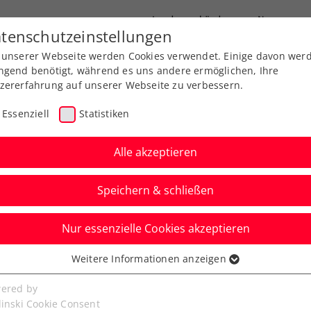
Landesverbände
News
tenschutzeinstellungen
 unserer Webseite werden Cookies verwendet. Einige davon wer
port
Ausbildung
Services
Über uns
ngend benötigt, während es uns andere ermöglichen, Ihre
zererfahrung auf unserer Webseite zu verbessern.
Essenziell
Statistiken
Alle akzeptieren
Aktuelle News
Speichern & schließen
Nur essenzielle Cookies akzeptieren
Weitere Informationen anzeigen
ssenziell
senzielle Cookies werden für grundlegende Funktionen der
ered by
bseite benötigt. Dadurch ist gewährleistet, dass die Webseite
linski Cookie Consent