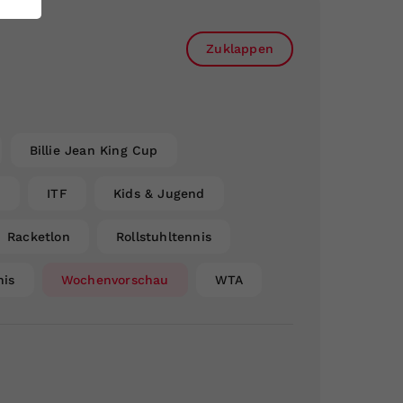
Zuklappen
Billie Jean King Cup
n
ITF
Kids & Jugend
Racketlon
Rollstuhltennis
nis
Wochenvorschau
WTA