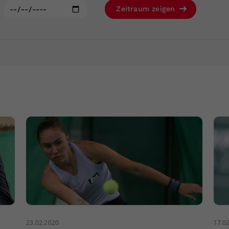
Zweck
generierte ID, für die historische Speicherung
:
Zeitraum zeigen
Ihrer vorgenommen Einstellungen, falls der
Webseiten-Betreiber dies eingestellt hat.
23.02.2020
17.0