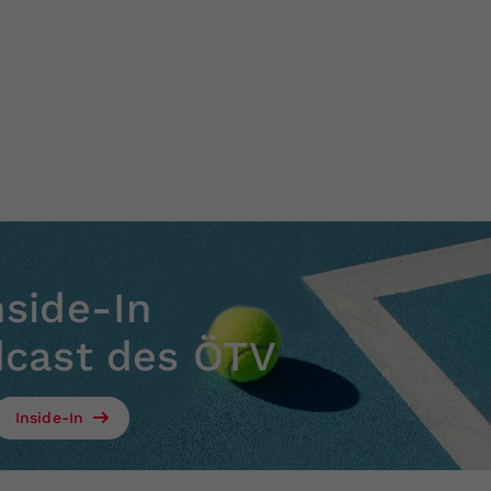
nside-In
dcast des ÖTV
Inside-In