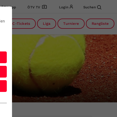
ÖTV App
ÖTV TV
Login
Suchen
den
DC-Tickets
Liga
Turniere
Rangliste