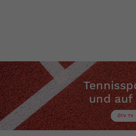
Tennisspo
und auf
ÖTV TV