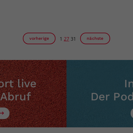
1
27
31
vorherige
nächste
rt live
I
 Abruf
Der Po